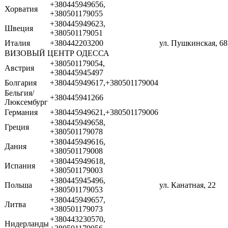
+380445949656,
Хорватия
+380501179055
+380445949623,
Швеция
+380501179051
Италия
+380442203200
ул. Пушкинская, 68
ВИЗОВЫЙ ЦЕНТР ОДЕССА
+380501179054,
Австрия
+380445945497
Болгария
+380445949617,+380501179004
Бельгия/
+380445941266
Люксембург
Германия
+380445949621,+380501179006
+380445949658,
Греция
+380501179078
+380445949616,
Дания
+380501179008
+380445949618,
Испания
+380501179003
+380445945496,
Польша
ул. Канатная, 22
+380501179053
+380445949657,
Литва
+380501179073
+380443230570,
Нидерланды