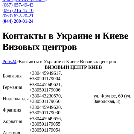
(067) 657-49-43
(095) 216-45-10
(063) 632-20-21
(044) 200-01-24
Контакты в Украине и Киеве
Визовых центров
Polis24
»
Контакты в Украине и Киеве Визовых центров
ВИЗОВЫЙ ЦЕНТР КИЕВ
+380445949617,
Болгария
+380501179004
+380445949621,
Германия
+380501179006
+380443230570,
ул. Фрунзе, 60 (ул.
Нидерланды
+380501179056
Заводская, 8)
+380445949620,
Франция
+380501179030
+380445949656,
Хорватия
+380501179055
+380501179054,
Австрия