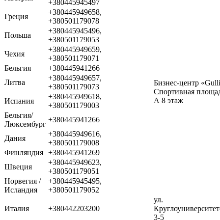
+380445945497
+380445949658,
Греция
+380501179078
+380445945496,
Польша
+380501179053
+380445949659,
Чехия
+380501179071
Бельгия
+380445941266
+380445949657,
Литва
Бизнес-центр «Gull
+380501179073
Спортивная площад
+380445949618,
А 8 этаж
Испания
+380501179003
Бельгия/
+380445941266
Люксембург
+380445949616,
Дания
+380501179008
Финляндия
+380445941269
+380445949623,
Швеция
+380501179051
Норвегия /
+380445945495,
Исландия
+380501179052
ул.
Италия
+380442203200
Круглоуниверситет
3-5