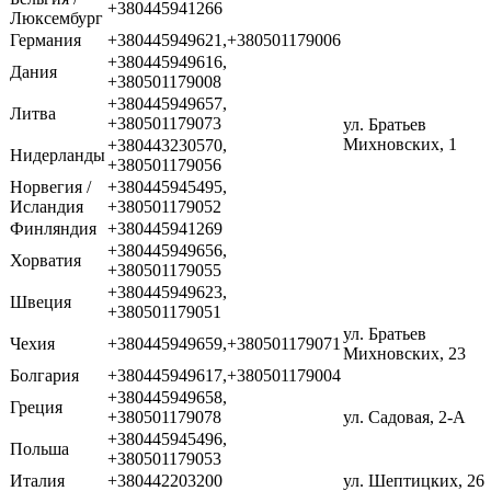
+380445941266
Люксембург
Германия
+380445949621,+380501179006
+380445949616,
Дания
+380501179008
+380445949657,
Литва
+380501179073
ул. Братьев
Михновских, 1
+380443230570,
Нидерланды
+380501179056
Норвегия /
+380445945495,
Исландия
+380501179052
Финляндия
+380445941269
+380445949656,
Хорватия
+380501179055
+380445949623,
Швеция
+380501179051
ул. Братьев
Чехия
+380445949659,+380501179071
Михновских, 23
Болгария
+380445949617,+380501179004
+380445949658,
Греция
+380501179078
ул. Садовая, 2-А
+380445945496,
Польша
+380501179053
Италия
+380442203200
ул. Шептицких, 26