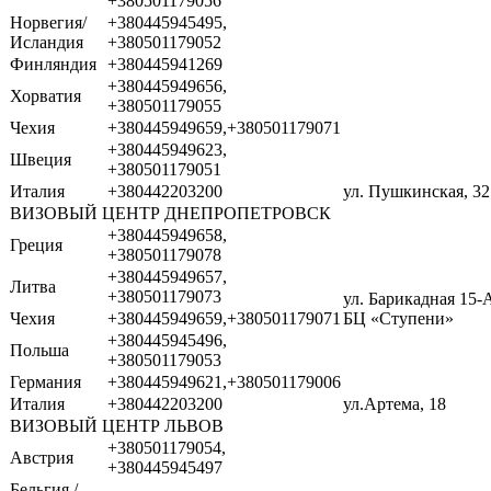
+380501179056
Норвегия/
+380445945495,
Исландия
+380501179052
Финляндия
+380445941269
+380445949656,
Хорватия
+380501179055
Чехия
+380445949659,+380501179071
+380445949623,
Швеция
+380501179051
Италия
+380442203200
ул. Пушкинская, 32
ВИЗОВЫЙ ЦЕНТР ДНЕПРОПЕТРОВСК
+380445949658,
Греция
+380501179078
+380445949657,
Литва
+380501179073
ул. Барикадная 15-
Чехия
+380445949659,+380501179071
БЦ «Ступени»
+380445945496,
Польша
+380501179053
Германия
+380445949621,+380501179006
Италия
+380442203200
ул.Артема, 18
ВИЗОВЫЙ ЦЕНТР ЛЬВОВ
+380501179054,
Австрия
+380445945497
Бельгия /