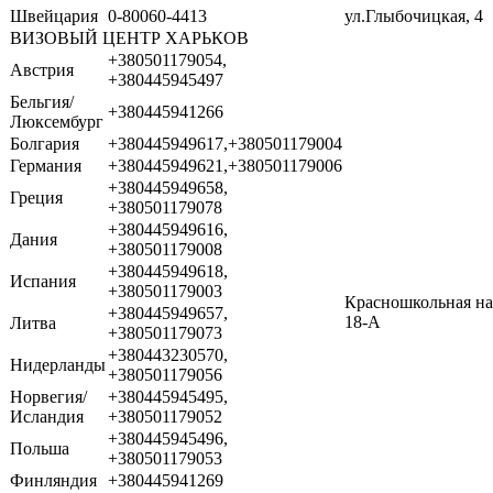
Швейцария
0-80060-4413
ул.Глыбочицкая, 4
ВИЗОВЫЙ ЦЕНТР ХАРЬКОВ
+380501179054,
Австрия
+380445945497
Бельгия/
+380445941266
Люксембург
Болгария
+380445949617,+380501179004
Германия
+380445949621,+380501179006
+380445949658,
Греция
+380501179078
+380445949616,
Дания
+380501179008
+380445949618,
Испания
+380501179003
Красношкольная на
+380445949657,
18-А
Литва
+380501179073
+380443230570,
Нидерланды
+380501179056
Норвегия/
+380445945495,
Исландия
+380501179052
+380445945496,
Польша
+380501179053
Финляндия
+380445941269