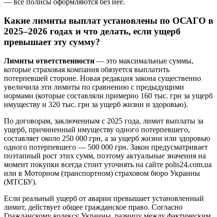
— все полисы оформляются без неё.
Какие лимиты выплат установлены по ОСАГО в
2025–2026 годах и что делать, если ущерб
превышает эту сумму?
Лимиты ответственности
— это максимальные суммы,
которые страховая компания обязуется выплатить
потерпевшей стороне. Новая редакция закона существенно
увеличила эти лимиты по сравнению с предыдущими
нормами (которые составляли примерно 160 тыс. грн за ущерб
имуществу и 320 тыс. грн за ущерб жизни и здоровью).
По договорам, заключенным с 2025 года, лимит выплаты за
ущерб, причиненный имуществу одного потерпевшего,
составляет около 250 000 грн, а за ущерб жизни или здоровью
одного потерпевшего — 500 000 грн. Закон предусматривает
поэтапный рост этих сумм, поэтому актуальные значения на
момент покупки всегда стоит уточнять на сайте polis24.com.ua
или в Моторном (транспортном) страховом бюро Украины
(МТСБУ).
Если реальный ущерб от аварии превышает установленный
лимит, действует общее гражданское право. Согласно
Гражданскому кодексу Украины, разницу между фактическим