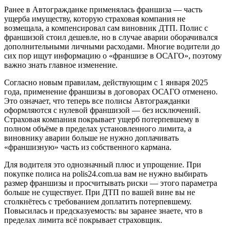
Ранее в Автогражданке применялась франшиза — часть
ущерба имуществу, которую страховая компания не
возмещала, а компенсировал сам виновник ДТП. Полис с
франшизой стоил дешевле, но в случае аварии оборачивался
дополнительными личными расходами. Многие водители до
сих пор ищут информацию о «франшизе в ОСАГО», поэтому
важно знать главное изменение.
Согласно новым правилам, действующим с 1 января 2025
года, применение франшизы в договорах ОСАГО отменено.
Это означает, что теперь все полисы Автогражданки
оформляются с нулевой франшизой — без исключений.
Страховая компания покрывает ущерб потерпевшему в
полном объёме в пределах установленного лимита, а
виновнику аварии больше не нужно доплачивать
«франшизную» часть из собственного кармана.
Для водителя это однозначный плюс и упрощение. При
покупке полиса на polis24.com.ua вам не нужно выбирать
размер франшизы и просчитывать риски — этого параметра
больше не существует. При ДТП по вашей вине вы не
столкнётесь с требованием доплатить потерпевшему.
Повысилась и предсказуемость: вы заранее знаете, что в
пределах лимита всё покрывает страховщик.