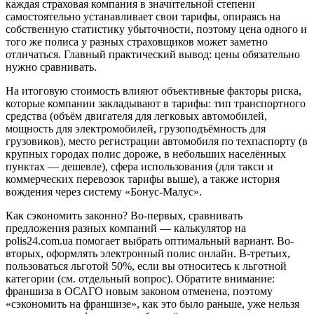
каждая страховая компания в значительной степени
самостоятельно устанавливает свои тарифы, опираясь на
собственную статистику убыточности, поэтому цена одного и
того же полиса у разных страховщиков может заметно
отличаться. Главный практический вывод: цены обязательно
нужно сравнивать.
На итоговую стоимость влияют объективные факторы риска,
которые компании закладывают в тарифы: тип транспортного
средства (объём двигателя для легковых автомобилей,
мощность для электромобилей, грузоподъёмность для
грузовиков), место регистрации автомобиля по техпаспорту (в
крупных городах полис дороже, в небольших населённых
пунктах — дешевле), сфера использования (для такси и
коммерческих перевозок тарифы выше), а также история
вождения через систему «Бонус-Малус».
Как сэкономить законно? Во-первых, сравнивать
предложения разных компаний — калькулятор на
polis24.com.ua помогает выбрать оптимальный вариант. Во-
вторых, оформлять электронный полис онлайн. В-третьих,
пользоваться льготой 50%, если вы относитесь к льготной
категории (см. отдельный вопрос). Обратите внимание:
франшиза в ОСАГО новым законом отменена, поэтому
«сэкономить на франшизе», как это было раньше, уже нельзя