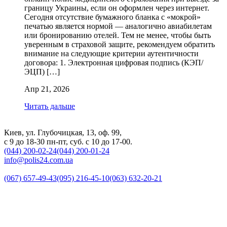
границу Украины, если он оформлен через интернет.
Сегодня отсутствие бумажного бланка с «мокрой»
печатью является нормой — аналогично авиабилетам
или бронированию отелей. Тем не менее, чтобы быть
уверенным в страховой защите, рекомендуем обратить
внимание на следующие критерии аутентичности
договора: 1. Электронная цифровая подпись (КЭП/
ЭЦП) […]
Апр 21, 2026
Читать дальше
Киев, ул. Глубочицкая, 13, оф. 99,
с 9 до 18-30 пн-пт, суб. с 10 до 17-00.
(044) 200-02-24
(044) 200-01-24
info@polis24.com.ua
(067) 657-49-43
(095) 216-45-10
(063) 632-20-21