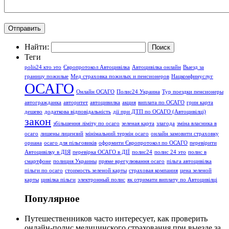
Найти:
Теги
polis24 кто это
Європротокол Автоцивілка
Автоцивілка онлайн
Выезд за
границу пожилые
Мед страховка пожилых и пенсионеров
Нацкомфинуслуг
ОСАГО
Онлайн ОСАГО
Полис24 Украина
Тур поездки пенсионеры
автогражданка
авторитет
автоцивилка
акция
виплата по ОСАГО
грин карта
дешево
додаткова відповідальність
дії при ДТП по ОСАГО (Автоцивілці)
закон
збільшення ліміту по осаго
зеленая карта
злагода
зміна власника в
осаго
лишены лицензий
мінімальний термін осаго
онлайн замовити страховку
ориана
осаго для пільговиків
оформити Європротокол по ОСАГО
перевірити
Автоцивілку в ДІЯ
перевірка ОСАГО в ДІЇ
полис24
полис 24 это
полис в
смартфоне
полиция Украины
пряме врегулювання осаго
пільга автоцивілка
пільги по осаго
стоимость зеленой карты
страховая компания
цена зеленой
карты
цивілка пільги
электронный полис
як отримати виплату по Автоцивілці
Популярное
Путешественников часто интересует, как проверить
онлайн-полис медицинского страхования при выезде за