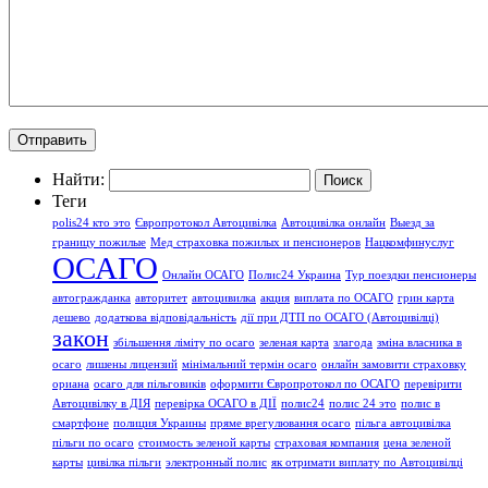
Найти:
Теги
polis24 кто это
Європротокол Автоцивілка
Автоцивілка онлайн
Выезд за
границу пожилые
Мед страховка пожилых и пенсионеров
Нацкомфинуслуг
ОСАГО
Онлайн ОСАГО
Полис24 Украина
Тур поездки пенсионеры
автогражданка
авторитет
автоцивилка
акция
виплата по ОСАГО
грин карта
дешево
додаткова відповідальність
дії при ДТП по ОСАГО (Автоцивілці)
закон
збільшення ліміту по осаго
зеленая карта
злагода
зміна власника в
осаго
лишены лицензий
мінімальний термін осаго
онлайн замовити страховку
ориана
осаго для пільговиків
оформити Європротокол по ОСАГО
перевірити
Автоцивілку в ДІЯ
перевірка ОСАГО в ДІЇ
полис24
полис 24 это
полис в
смартфоне
полиция Украины
пряме врегулювання осаго
пільга автоцивілка
пільги по осаго
стоимость зеленой карты
страховая компания
цена зеленой
карты
цивілка пільги
электронный полис
як отримати виплату по Автоцивілці