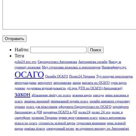
Найти:
Теги
polis24 кто это
Європротокол Автоцивілка
Автоцивілка онлайн
Выезд за
границу пожилые
Мед страховка пожилых и пенсионеров
Нацкомфинуслуг
ОСАГО
Онлайн ОСАГО
Полис24 Украина
Тур поездки пенсионеры
автогражданка
авторитет
автоцивилка
акция
виплата по ОСАГО
грин карта
дешево
додаткова відповідальність
дії при ДТП по ОСАГО (Автоцивілці)
закон
збільшення ліміту по осаго
зеленая карта
злагода
зміна власника в
осаго
лишены лицензий
мінімальний термін осаго
онлайн замовити страховку
ориана
осаго для пільговиків
оформити Європротокол по ОСАГО
перевірити
Автоцивілку в ДІЯ
перевірка ОСАГО в ДІЇ
полис24
полис 24 это
полис в
смартфоне
полиция Украины
пряме врегулювання осаго
пільга автоцивілка
пільги по осаго
стоимость зеленой карты
страховая компания
цена зеленой
карты
цивілка пільги
электронный полис
як отримати виплату по Автоцивілці