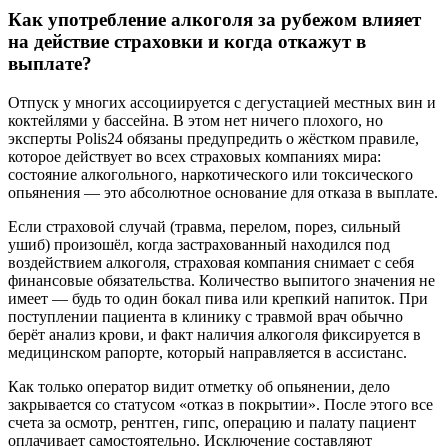
Как употребление алкоголя за рубежом влияет
на действие страховки и когда откажут в
выплате?
Отпуск у многих ассоциируется с дегустацией местных вин и
коктейлями у бассейна. В этом нет ничего плохого, но
эксперты Polis24 обязаны предупредить о жёстком правиле,
которое действует во всех страховых компаниях мира:
состояние алкогольного, наркотического или токсического
опьянения — это абсолютное основание для отказа в выплате.
Если страховой случай (травма, перелом, порез, сильный
ушиб) произошёл, когда застрахованный находился под
воздействием алкоголя, страховая компания снимает с себя
финансовые обязательства. Количество выпитого значения не
имеет — будь то один бокал пива или крепкий напиток. При
поступлении пациента в клинику с травмой врач обычно
берёт анализ крови, и факт наличия алкоголя фиксируется в
медицинском рапорте, который направляется в ассистанс.
Как только оператор видит отметку об опьянении, дело
закрывается со статусом «отказ в покрытии». После этого все
счета за осмотр, рентген, гипс, операцию и палату пациент
оплачивает самостоятельно. Исключение составляют