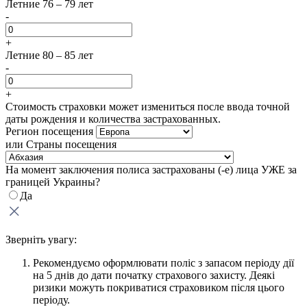
Летние 76 – 79 лет
-
+
Летние 80 – 85 лет
-
+
Стоимость страховки может измениться после ввода точной
даты рождения и количества застрахованных.
Регион посещения
или Страны посещения
На момент заключения полиса застрахованы (-е) лица УЖЕ за
границей Украины?
Да
Зверніть увагу:
Рекомендуємо оформлювати поліс з запасом періоду дії
на 5 днів до дати початку страхового захисту. Деякі
ризики можуть покриватися страховиком після цього
періоду.