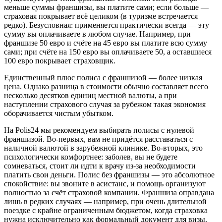
меньше суммы франшизы, вы платите сами; если больше —
страховая покрывает всё целиком (в туризме встречается
редко). Безусловная: применяется практически всегда — эту
сумму вы оплачиваете в любом случае. Например, при
франшизе 50 евро и счёте на 45 евро вы платите всю сумму
сами; при счёте на 150 евро вы оплачиваете 50, а оставшиеся
100 евро покрывает страховщик.
Единственный плюс полиса с франшизой — более низкая
цена. Однако разница в стоимости обычно составляет всего
несколько десятков единиц местной валюты, а при
наступлении страхового случая за рубежом такая экономия
оборачивается чистым убытком.
На Polis24 мы рекомендуем выбирать полисы с нулевой
франшизой. Во-первых, вам не придётся расставаться с
наличной валютой в зарубежной клинике. Во-вторых, это
психологически комфортнее: заболев, вы не будете
сомневаться, стоит ли идти к врачу из-за необходимости
платить свои деньги. Полис без франшизы — это абсолютное
спокойствие: вы звоните в асистанс, и помощь организуют
полностью за счёт страховой компании. Франшиза оправдана
лишь в редких случаях — например, при очень длительной
поездке с крайне ограниченным бюджетом, когда страховка
нужна исключительно как формальный документ для визы.