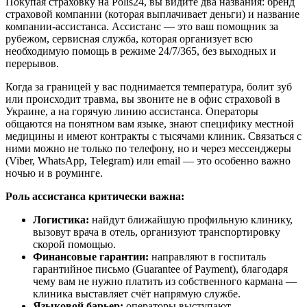
Покупая страховку на Polis24, вы видите два названия: бренд
страховой компании (которая выплачивает деньги) и название
компании-ассистанса. Ассистанс — это ваш помощник за
рубежом, сервисная служба, которая организует всю
необходимую помощь в режиме 24/7/365, без выходных и
перерывов.
Когда за границей у вас поднимается температура, болит зуб
или происходит травма, вы звоните не в офис страховой в
Украине, а на горячую линию ассистанса. Операторы
общаются на понятном вам языке, знают специфику местной
медицины и имеют контракты с тысячами клиник. Связаться с
ними можно не только по телефону, но и через мессенджеры
(Viber, WhatsApp, Telegram) или email — это особенно важно
ночью и в роуминге.
Роль ассистанса критически важна:
Логистика:
найдут ближайшую профильную клинику,
вызовут врача в отель, организуют транспортировку
скорой помощью.
Финансовые гарантии:
направляют в госпиталь
гарантийное письмо (Guarantee of Payment), благодаря
чему вам не нужно платить из собственного кармана —
клиника выставляет счёт напрямую службе.
Языковой барьер:
операторы выступают