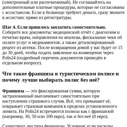
(электронный или распечатанный). Не соглашайтесь на
дополнительные платные процедуры, которые не согласованы
с ассистансом. Если в больнице требуют деньги, сразу звоните
в ассистанс прямо из регистратуры.
Шаг 4. Если пришлось заплатить самостоятельно.
Соберите все документы: медицинский отчёт с диагнозом и
печатью врача, направления на анализы, фискальные чеки об
оплате услуг и медикаментов, а также детализированный
рецепт из аптеки. После возвращения домой у вас будет от 15
до 30 дней, чтобы подать заявление на возмещение через
Polis24 (подробный перечень документов приведён в
отдельном вопросе).
Что такое франшиза в туристическом полисе и
почему лучше выбирать полис без неё?
Франшиза
— это фиксированная сумма, которую
застрахованный выплачивает самостоятельно при
наступлении страхового случая. Всё, что превышает её,
покрывает страховая компания в пределах установленного
лимита. На Polis24 встречаются полисы как с франшизой
(например, 30, 50 или 100 евро), так и без неё (0 евро).
Существует два типа франшизы. Условная: если расходы