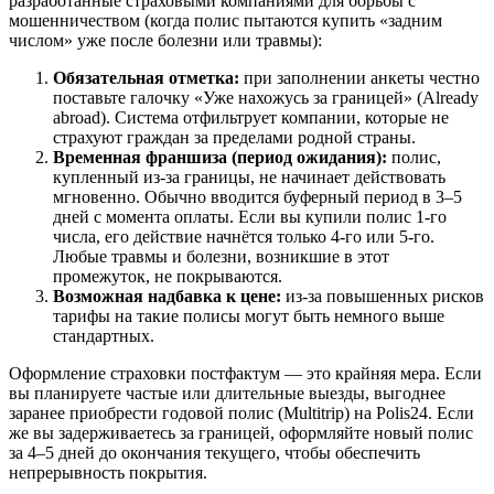
разработанные страховыми компаниями для борьбы с
мошенничеством (когда полис пытаются купить «задним
числом» уже после болезни или травмы):
Обязательная отметка:
при заполнении анкеты честно
поставьте галочку «Уже нахожусь за границей» (Already
abroad). Система отфильтрует компании, которые не
страхуют граждан за пределами родной страны.
Временная франшиза (период ожидания):
полис,
купленный из-за границы, не начинает действовать
мгновенно. Обычно вводится буферный период в 3–5
дней с момента оплаты. Если вы купили полис 1-го
числа, его действие начнётся только 4-го или 5-го.
Любые травмы и болезни, возникшие в этот
промежуток, не покрываются.
Возможная надбавка к цене:
из-за повышенных рисков
тарифы на такие полисы могут быть немного выше
стандартных.
Оформление страховки постфактум — это крайняя мера. Если
вы планируете частые или длительные выезды, выгоднее
заранее приобрести годовой полис (Multitrip) на Polis24. Если
же вы задерживаетесь за границей, оформляйте новый полис
за 4–5 дней до окончания текущего, чтобы обеспечить
непрерывность покрытия.