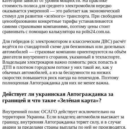
категории зависят от уровня мощности. На практике
стоимость полиса для среднего электромобиля нередко
оказывается умеренной — это работает как экономический
стимул для развития «зелёного» транспорта. При свободном
ценообразовании конкретные тарифы устанавливаются
самими страховыми компаниями, поэтому цены стоит
сравнивать с помощью калькулятора на polis24.com.ua.
Для гибридов (с электромотором и классическим ДВС) расчёт
ведётся по стандартной схеме для бензиновых или дизельных
автомобилей — страховые компании ориентируются на объём
двигателя внутреннего сгорания, указанный в техпаспорте.
Владельцам электрокаров важно помнить: риск попасть в
ДТП в плотном городском потоке у них такой же, как у
обычных автомобилей, а из-за бесшумности на низких
скоростях повышается риск наезда на пешеходов. Поэтому
полноценная Автогражданка для них не менее важна.
Действует ли украинская Автогражданка за
границей и что такое «Зелёная карта»?
Внутренний полис ОСАГО действует исключительно на
территории Украины. Если владелец автомобиля выезжает за
границу, внутренняя Автогражданка теряет силу, и в случае
аварии за пределами страны выплаты по ней не производятся.