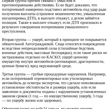
Первая группа причин связана с умыслом и
противоправными действиями. Если будет доказано, что
потерпевший намеренно подставил автомобиль под удар ради
получения выплаты (страховое мошенничество, умышленная
инсценировка ДТП), в выплате откажут, а делом займётся
полиция. Также в выплате откажут, если ДТП произошло в
результате совершения потерпевшим умышленного
преступления.
Вторая группа — ущерб, который в принципе не покрывается
обязательной Автогражданкой. Сюда относятся повреждения
вследствие непреодолимой силы (стихийные бедствия,
военные действия, массовые беспорядки), если такие риски не
застрахованы отдельно по КАСКО; ущерб ценному
имуществу внутри автомобиля (антиквариат, драгоценности,
ценные бумаги); вред окружающей среде.
Третья группа — грубые процедурные нарушения. Например,
если потерпевший отремонтировал или утилизировал
автомобиль до осмотра экспертом, что сделало невозможным
установление обстоятельств и размера ущерба, или если
заявление и документы поданы с нарушением установленных
законом сроков (1 год — по имущественному ущербу, 3 года
— по ущербу жизни или здоровью).
Оформляя полис на polis24.com.ua, вы можете заранее