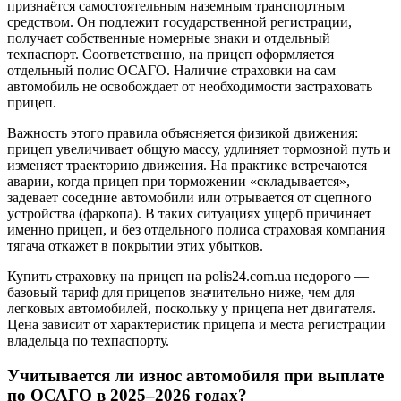
признаётся самостоятельным наземным транспортным
средством. Он подлежит государственной регистрации,
получает собственные номерные знаки и отдельный
техпаспорт. Соответственно, на прицеп оформляется
отдельный полис ОСАГО. Наличие страховки на сам
автомобиль не освобождает от необходимости застраховать
прицеп.
Важность этого правила объясняется физикой движения:
прицеп увеличивает общую массу, удлиняет тормозной путь и
изменяет траекторию движения. На практике встречаются
аварии, когда прицеп при торможении «складывается»,
задевает соседние автомобили или отрывается от сцепного
устройства (фаркопа). В таких ситуациях ущерб причиняет
именно прицеп, и без отдельного полиса страховая компания
тягача откажет в покрытии этих убытков.
Купить страховку на прицеп на polis24.com.ua недорого —
базовый тариф для прицепов значительно ниже, чем для
легковых автомобилей, поскольку у прицепа нет двигателя.
Цена зависит от характеристик прицепа и места регистрации
владельца по техпаспорту.
Учитывается ли износ автомобиля при выплате
по ОСАГО в 2025–2026 годах?