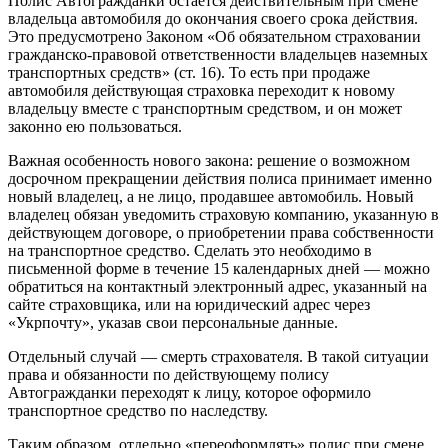
Полис Автогражданки остаётся действительным при смене
владельца автомобиля до окончания своего срока действия.
Это предусмотрено Законом «Об обязательном страховании
гражданско-правовой ответственности владельцев наземных
транспортных средств» (ст. 16). То есть при продаже
автомобиля действующая страховка переходит к новому
владельцу вместе с транспортным средством, и он может
законно ею пользоваться.
Важная особенность нового закона: решение о возможном
досрочном прекращении действия полиса принимает именно
новый владелец, а не лицо, продавшее автомобиль. Новый
владелец обязан уведомить страховую компанию, указанную в
действующем договоре, о приобретении права собственности
на транспортное средство. Сделать это необходимо в
письменной форме в течение 15 календарных дней — можно
обратиться на контактный электронный адрес, указанный на
сайте страховщика, или на юридический адрес через
«Укрпочту», указав свои персональные данные.
Отдельный случай — смерть страхователя. В такой ситуации
права и обязанности по действующему полису
Автогражданки переходят к лицу, которое оформило
транспортное средство по наследству.
Таким образом, отдельно «переоформлять» полис при смене