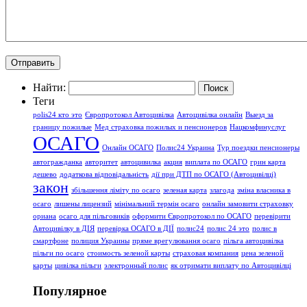
Найти:
Теги
polis24 кто это
Європротокол Автоцивілка
Автоцивілка онлайн
Выезд за
границу пожилые
Мед страховка пожилых и пенсионеров
Нацкомфинуслуг
ОСАГО
Онлайн ОСАГО
Полис24 Украина
Тур поездки пенсионеры
автогражданка
авторитет
автоцивилка
акция
виплата по ОСАГО
грин карта
дешево
додаткова відповідальність
дії при ДТП по ОСАГО (Автоцивілці)
закон
збільшення ліміту по осаго
зеленая карта
злагода
зміна власника в
осаго
лишены лицензий
мінімальний термін осаго
онлайн замовити страховку
ориана
осаго для пільговиків
оформити Європротокол по ОСАГО
перевірити
Автоцивілку в ДІЯ
перевірка ОСАГО в ДІЇ
полис24
полис 24 это
полис в
смартфоне
полиция Украины
пряме врегулювання осаго
пільга автоцивілка
пільги по осаго
стоимость зеленой карты
страховая компания
цена зеленой
карты
цивілка пільги
электронный полис
як отримати виплату по Автоцивілці
Популярное