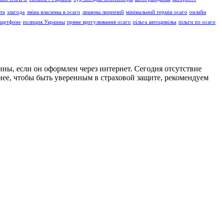
рта
злагода
зміна власника в осаго
лишены лицензий
мінімальний термін осаго
онлайн
мартфоне
полиция Украины
пряме врегулювання осаго
пільга автоцивілка
пільги по осаго
ны, если он оформлен через интернет. Сегодня отсутствие
ее, чтобы быть уверенным в страховой защите, рекомендуем