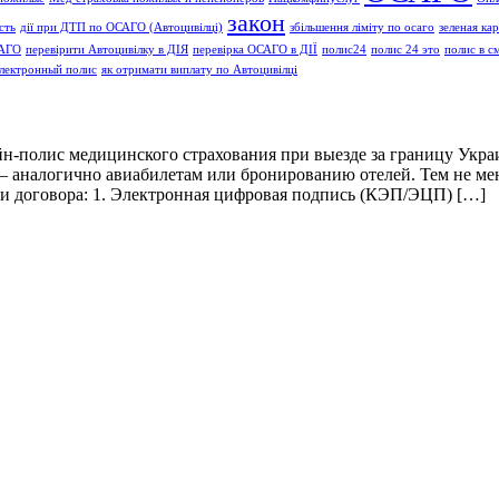
закон
сть
дії при ДТП по ОСАГО (Автоцивілці)
збільшення ліміту по осаго
зеленая ка
САГО
перевірити Автоцивілку в ДІЯ
перевірка ОСАГО в ДІЇ
полис24
полис 24 это
полис в с
лектронный полис
як отримати виплату по Автоцивілці
йн-полис медицинского страхования при выезде за границу Украи
— аналогично авиабилетам или бронированию отелей. Тем не мен
и договора: 1. Электронная цифровая подпись (КЭП/ЭЦП) […]