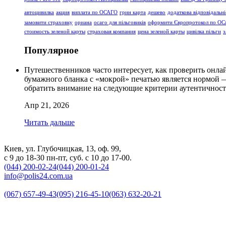
автоцивилка
акция
виплата по ОСАГО
грин карта
дешево
додаткова відповідальні
замовити страховку
ориана
осаго для пільговиків
оформити Європротокол по О
стоимость зеленой карты
страховая компания
цена зеленой карты
цивілка пільги
э
Популярное
Путешественников часто интересует, как проверить онла
бумажного бланка с «мокрой» печатью является нормой 
обратить внимание на следующие критерии аутентичност
Апр 21, 2026
Читать дальше
Киев, ул. Глубочицкая, 13, оф. 99,
с 9 до 18-30 пн-пт, суб. с 10 до 17-00.
(044) 200-02-24
(044) 200-01-24
info@polis24.com.ua
(067) 657-49-43
(095) 216-45-10
(063) 632-20-21