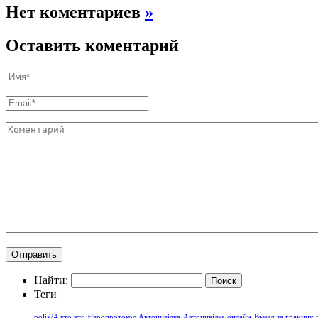
Нет коментариев
»
Оставить коментарий
Найти:
Теги
polis24 кто это
Європротокол Автоцивілка
Автоцивілка онлайн
Выезд за границу