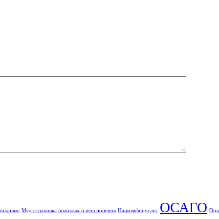
ОСАГО
 пожилые
Мед страховка пожилых и пенсионеров
Нацкомфинуслуг
Онл