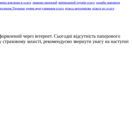
зміна власника в осаго
лишены лицензий
мінімальний термін осаго
онлайн замовити
полиция Украины
пряме врегулювання осаго
пільга автоцивілка
пільги по осаго
формлений через інтернет. Сьогодні відсутність паперового
 страховому захисті, рекомендуємо звернути увагу на наступні