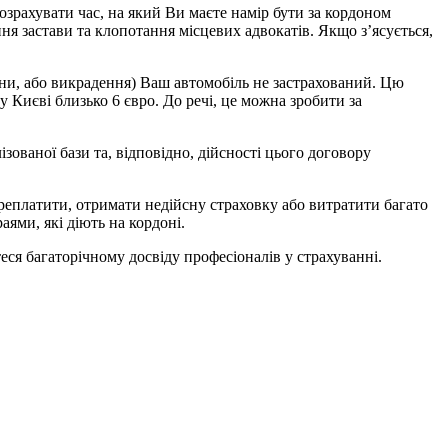
озрахувати час, на який Ви маєте намір бути за кордоном
ня застави та клопотання місцевих адвокатів. Якщо з’ясується,
 вини, або викрадення) Ваш автомобіль не застрахований. Цю
 Києві близько 6 євро. До речі, це можна зробити за
ованої бази та, відповідно, дійсності цього договору
переплатити, отримати недійсну страховку або витратити багато
аями, які діють на кордоні.
еся багаторічному досвіду професіоналів у страхуванні.