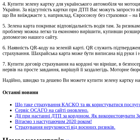
4. Купити зелену картку для українського автомобіля чи мотоц
України. За відсутність картки при ДТП Вас можуть запросто ві
що Ви виїжджаєте з, наприклад, Євросоюзу без страховки – на 
5. Зелена карта покриває відповідальність водія там. За ризика
проблему можна легко та економно вирішити, купивши розширенн
допомогою нашого сайту.
6. Наявність QR-коду на зеленій карті. QR служить підтверджен
страхування. Шахрайська карта може бути виписана від руки і н
7. Купити договір страхування на кордоні чи вірніше, в безпос
нервів на просте завдання, вирішуй її заздалегідь. Моторне бюр
Надійно, швидко та дешево Ви можете купити зелену картку на с
Останні новини
Що таке страхування КАСКО та як користуватися послу
Сервіс ОСАГО на сайті оновлено.
Дії при настанні ДТП за кордоном. Як використовувати З
Вітаємо з наступаючим 2020 роком!
Страхування нерухомості від воєнних ризиків.