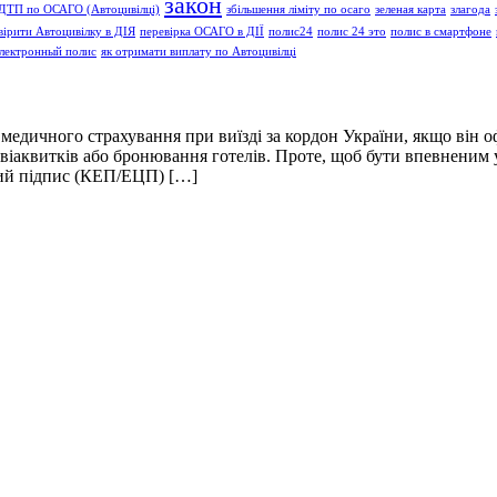
закон
 ДТП по ОСАГО (Автоцивілці)
збільшення ліміту по осаго
зеленая карта
злагода
вірити Автоцивілку в ДІЯ
перевірка ОСАГО в ДІЇ
полис24
полис 24 это
полис в смартфоне
лектронный полис
як отримати виплату по Автоцивілці
 медичного страхування при виїзді за кордон України, якщо він о
іаквитків або бронювання готелів. Проте, щоб бути впевненим у
вий підпис (КЕП/ЕЦП) […]