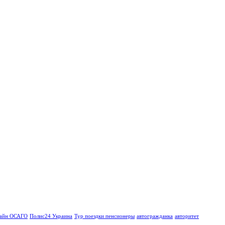
айн ОСАГО
Полис24 Украина
Тур поездки пенсионеры
автогражданка
авторитет