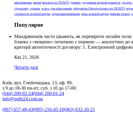
автоцивилка
акция
виплата по ОСАГО
дешево
додаткова відповідальність
дії при
страховку
ориана
осаго для пільговиків
оформити Європротокол по ОСАГО
пере
стоимость зеленой карты
страховая компания
цена зеленой карты
цивілка пільги
э
Популярне
Мандрівників часто цікавить, як перевірити онлайн поліс
бланка з «мокрою» печаткою є нормою — аналогічно до ав
критерії автентичності договору: 1. Електронний цифро
Кві 21, 2026
Читати далі
Київ, вул. Глибочицька, 13, оф. 99,
з 9 до 18-30 пн-пт, суб. з 10 до 17-00.
(044) 200-02-24
(044) 200-01-24
info@polis24.com.ua
(067) 657-49-43
(095) 216-45-10
(063) 632-20-21