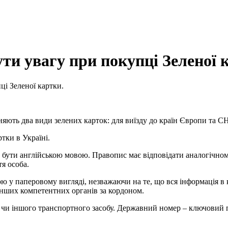
нути увагу при покупці Зеленої 
ці Зеленої картки.
ізняють два види зелених карток: для виїзду до країн Європи та 
ртки в Україні.
ь бути англійською мовою. Правопис має відповідати аналогічном
я особа.
ю у паперовому вигляді, незважаючи на те, що вся інформація в 
інших компетентних органів за кордоном.
 чи іншого транспортного засобу. Державний номер – ключовий па