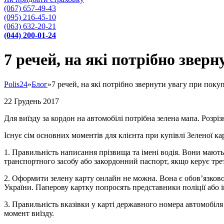
(067) 657-49-43
(095) 216-45-10
(063) 632-20-21
(044) 200-01-24
7 речей, на які потрібно звер
Polis24
»
Блог
»
7 речей, на які потрібно звернути увагу при покуп
22
Грудень
2017
Для виїзду за кордон на автомобілі потрібна зелена мапа. Розр
Існує сім основних моментів для клієнта при купівлі Зеленої ка
1. Правильність написання прізвища та імені водія. Вони мают
транспортного засобу або закордонний паспорт, якщо керує трет
2. Оформити зелену карту онлайн не можна. Вона є обов’язково
України. Паперову картку попросять представники поліції або 
3. Правильність вказівки у карті державного номера автомобіля
момент виїзду.