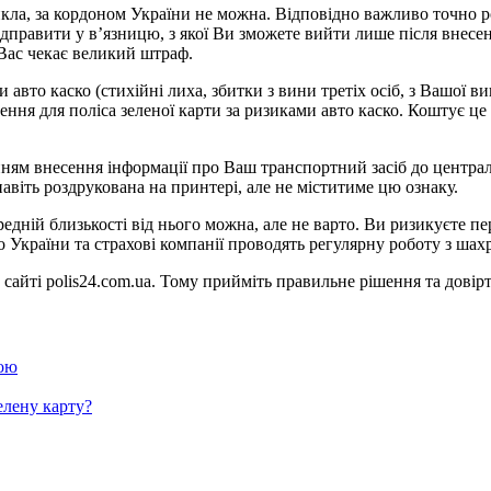
икла, за кордоном України не можна. Відповідно важливо точно р
дправити у в’язницю, з якої Ви зможете вийти лише після внесен
Вас чекає великий штраф.
ми авто каско (стихійні лиха, збитки з вини третіх осіб, з Вашої
я для поліса зеленої карти за ризиками авто каско. Коштує це у
ням внесення інформації про Ваш транспортний засіб до централіз
авіть роздрукована на принтері, але не міститиме цю ознаку.
ередній близькості від нього можна, але не варто. Ви ризикуєте 
о України та страхові компанії проводять регулярну роботу з шахр
айті polis24.com.ua. Тому прийміть правильне рішення та довірт
гою
елену карту?