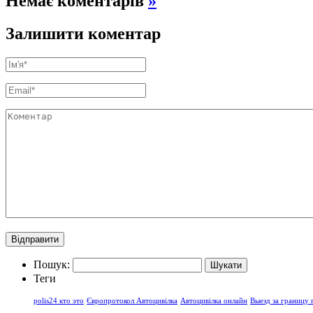
Немає коментарів
»
Залишити коментар
Пошук:
Теги
polis24 кто это
Європротокол Автоцивілка
Автоцивілка онлайн
Выезд за границу