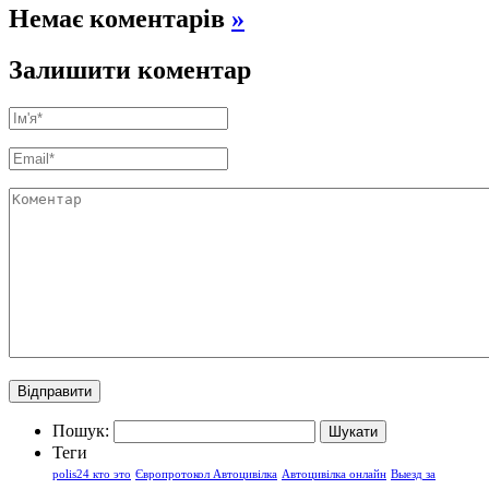
Немає коментарів
»
Залишити коментар
Пошук:
Теги
polis24 кто это
Європротокол Автоцивілка
Автоцивілка онлайн
Выезд за