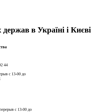
держав в Україні і Києві
ства
92 44
ерыв с 13-00 до
;
перерыв с 13-00 до