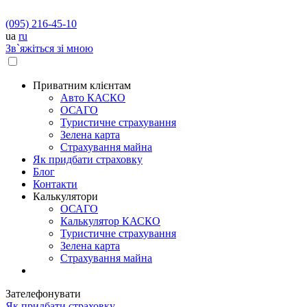
(095) 216-45-10
ua
ru
Зв`яжіться зі мною
Приватним клієнтам
Авто КАСКО
OСАГО
Туристичне страхування
Зелена карта
Страхування майна
Як придбати страховку
Блог
Контакти
Калькулятори
OСАГО
Калькулятор КАСКО
Туристичне страхування
Зелена карта
Страхування майна
Зателефонувати
Як придбати страховку