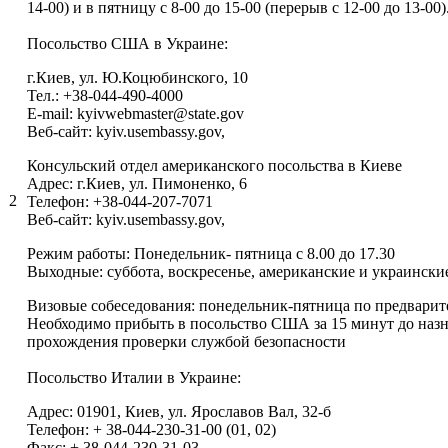
14-00) и в пятницу с 8-00 до 15-00 (перерыв с 12-00 до 13-00)
Посольство США в Украине:
г.Киев, ул. Ю.Коцюбинского, 10
Тел.: +38-044-490-4000
E-mail: kyivwebmaster@state.gov
Веб-сайт: kyiv.usembassy.gov,
Консульский отдел американского посольства в Киеве
Адрес: г.Киев, ул. Пимоненко, 6
2
Телефон: +38-044-207-7071
Веб-сайт: kyiv.usembassy.gov,
Режим работы: Понедельник- пятница с 8.00 до 17.30
Выходные: суббота, воскресенье, американские и украински
Визовые собеседования: понедельник-пятница по предварит
Необходимо прибыть в посольство США за 15 минут до назн
прохождения проверки службой безопасности
Посольство Италии в Украине:
Адрес: 01901, Киев, ул. Ярославов Вал, 32-б
Телефон: + 38-044-230-31-00 (01, 02)
Факс: + 38-044-230-31-03