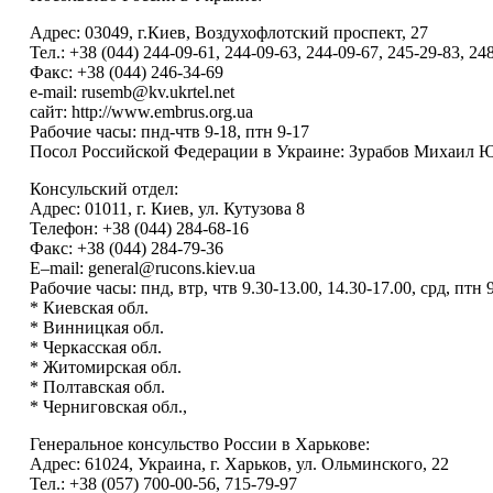
Адрес: 03049, г.Киев, Воздухофлотский проспект, 27
Тел.: +38 (044) 244-09-61, 244-09-63, 244-09-67, 245-29-83, 24
Факс: +38 (044) 246-34-69
e-mail: rusemb@kv.ukrtel.net
сайт: http://www.embrus.org.ua
Рабочие часы: пнд-чтв 9-18, птн 9-17
Посол Российской Федерации в Украине: Зурабов Михаил Ю
Консульский отдел:
Адрес: 01011, г. Киев, ул. Кутузова 8
Телефон: +38 (044) 284-68-16
Факс: +38 (044) 284-79-36
E–mail: general@rucons.kiev.ua
Рабочие часы: пнд, втр, чтв 9.30-13.00, 14.30-17.00, срд, птн 
* Киевская обл.
* Винницкая обл.
* Черкасская обл.
* Житомирская обл.
* Полтавская обл.
* Черниговская обл.,
Генеральное консульство России в Харькове:
Адрес: 61024, Украина, г. Харьков, ул. Ольминского, 22
Тел.: +38 (057) 700-00-56, 715-79-97