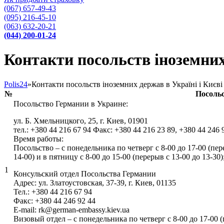
(067) 657-49-43
(095) 216-45-10
(063) 632-20-21
(044) 200-01-24
Контакти посольств іноземних 
Polis24
»
Контакти посольств іноземних держав в Україні і Києві
№
Посоль
Посольство Германии в Украине:
ул. Б. Хмельницкого, 25, г. Киев, 01901
тел.: +380 44 216 67 94 Факс: +380 44 216 23 89, +380 44 246 
Время работы:
Посольство – с понедельника по четверг с 8-00 до 17-00 (пер
14-00) и в пятницу с 8-00 до 15-00 (перерыв с 13-00 до 13-30)
1
Консульский отдел Посольства Германии
Адрес: ул. Златоустовская, 37-39, г. Киев, 01135
Тел.: +380 44 216 67 94
Факс: +380 44 246 92 44
E-mail: rk@german-embassy.kiev.ua
Визовый отдел – с понедельника по четверг с 8-00 до 17-00 (