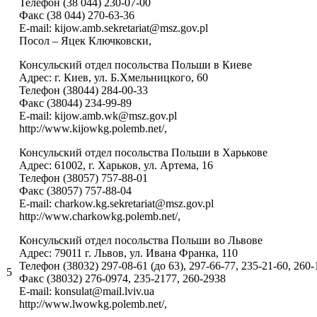
Телефон (38 044) 230-07-00
Факс (38 044) 270-63-36
E-mail: kijow.amb.sekretariat@msz.gov.pl
Посол – Яцек Ключковски,
Консульский отдел посольства Польши в Киеве
Адрес: г. Киев, ул. Б.Хмельницкого, 60
Телефон (38044) 284-00-33
Факс (38044) 234-99-89
E-mail: kijow.amb.wk@msz.gov.pl
http://www.kijowkg.polemb.net/,
Консульский отдел посольства Польши в Харькове
Адрес: 61002, г. Харьков, ул. Артема, 16
Телефон (38057) 757-88-01
Факс (38057) 757-88-04
E-mail: charkow.kg.sekretariat@msz.gov.pl
http://www.charkowkg.polemb.net/,
Консульский отдел посольства Польши во Львове
Адрес: 79011 г. Львов, ул. Ивана Франка, 110
Телефон (38032) 297-08-61 (до 63), 297-66-77, 235-21-60, 260-
5
Факс (38032) 276-0974, 235-2177, 260-2938
E-mail: konsulat@mail.lviv.ua
http://www.lwowkg.polemb.net/,