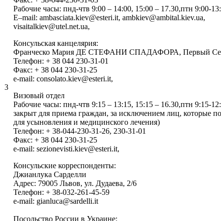
Рабочие часы: пнд-чтв 9:00 – 14:00, 15:00 – 17.30,птн 9:00-13:
E–mail: ambasciata.kiev@esteri.it, ambkiev@ambital.kiev.ua,
visaitalkiev@utel.net.ua,
Консульская канцелярия:
Франческо Мария ДЕ СТЕФАНИ СПАДАФОРА, Первый Сек
Телефон: + 38 044 230-31-01
Факс: + 38 044 230-31-25
e-mail: consolato.kiev@esteri.it,
3
Визовый отдел
Рабочие часы: пнд-чтв 9:15 – 13:15, 15:15 – 16.30,птн 9:15-1
закрыт для приема граждан, за исключением лиц, которые по
для усыновления и медицинского лечения)
Телефон: + 38-044-230-31-26, 230-31-01
Факс: + 38 044 230-31-25
e-mail: sezionevisti.kiev@esteri.it,
Консульские корреспонденты:
Джианлука Сарделли
Адрес: 79005 Львов, ул. Дудаева, 2/6
Телефон: + 38-032-261-45-59
e-mail: gianluca@sardelli.it
Посольство России в Украине: