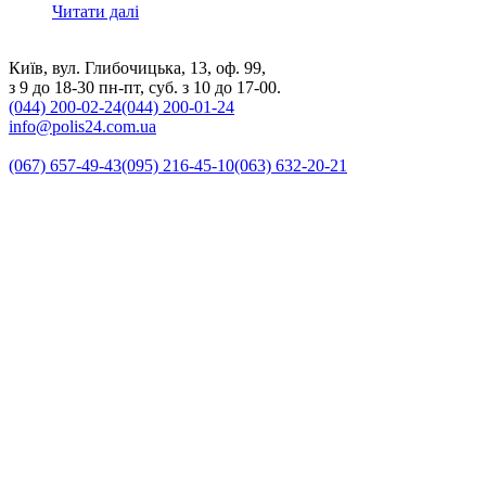
Читати далі
Київ, вул. Глибочицька, 13, оф. 99,
з 9 до 18-30 пн-пт, суб. з 10 до 17-00.
(044) 200-02-24
(044) 200-01-24
info@polis24.com.ua
(067) 657-49-43
(095) 216-45-10
(063) 632-20-21