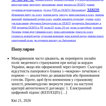
автогражданка
авторитет
автоцивилка
акция
виплата по ОСАГО
дешево
закон
додаткова відповідальність
дії при ДТП по ОСАГО (Автоцивілці)
збільшення ліміту по осаго
зеленая карта
злагода
зміна власника в осаго
лишены
лицензий
мінімальний термін осаго
онлайн замовити страховку
ориана
осаго
для пільговиків
оформити Європротокол по ОСАГО
перевірити Автоцивілку в
ДІЯ
перевірка ОСАГО в ДІЇ
полис24
полис 24 это
полис в смартфоне
полиция
Украины
пряме врегулювання осаго
пільга автоцивілка
пільги по осаго
стоимость зеленой карты
страховая компания
цена зеленой карты
цивілка пільги
электронный полис
як отримати виплату по Автоцивілці
Популярне
Мандрівників часто цікавить, як перевірити онлайн
поліс медичного страхування при виїзді за кордон
України, якщо він оформлений через інтернет. Сьогодні
відсутність паперового бланка з «мокрою» печаткою є
нормою — аналогічно до авіаквитків або бронювання
готелів. Проте, щоб бути впевненим у страховому
захисті, рекомендуємо звернути увагу на наступні
критерії автентичності договору: 1. Електронний
цифровий підпис (КЕП/ЕЦП) […]
Кві 21, 2026