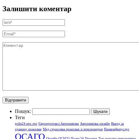
Залишити коментар
Пошук:
Теги
polis24 кто это
Європротокол Автоцивілка
Автоцивілка онлайн
Выезд за
границу пожилые
Мед страховка пожилых и пенсионеров
Нацкомфинуслуг
ОСАГО
Онлайн ОСАГО
Полис24 Украина
Тур поездки пенсионеры