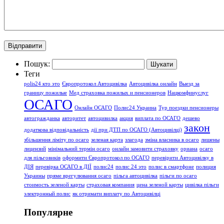
Пошук:
Теги
polis24 кто это
Європротокол Автоцивілка
Автоцивілка онлайн
Выезд за
границу пожилые
Мед страховка пожилых и пенсионеров
Нацкомфинуслуг
ОСАГО
Онлайн ОСАГО
Полис24 Украина
Тур поездки пенсионеры
автогражданка
авторитет
автоцивилка
акция
виплата по ОСАГО
дешево
закон
додаткова відповідальність
дії при ДТП по ОСАГО (Автоцивілці)
збільшення ліміту по осаго
зеленая карта
злагода
зміна власника в осаго
лишены
лицензий
мінімальний термін осаго
онлайн замовити страховку
ориана
осаго
для пільговиків
оформити Європротокол по ОСАГО
перевірити Автоцивілку в
ДІЯ
перевірка ОСАГО в ДІЇ
полис24
полис 24 это
полис в смартфоне
полиция
Украины
пряме врегулювання осаго
пільга автоцивілка
пільги по осаго
стоимость зеленой карты
страховая компания
цена зеленой карты
цивілка пільги
электронный полис
як отримати виплату по Автоцивілці
Популярне