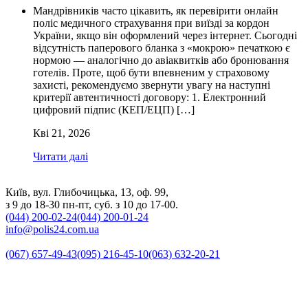
Мандрівників часто цікавить, як перевірити онлайн
поліс медичного страхування при виїзді за кордон
України, якщо він оформлений через інтернет. Сьогодні
відсутність паперового бланка з «мокрою» печаткою є
нормою — аналогічно до авіаквитків або бронювання
готелів. Проте, щоб бути впевненим у страховому
захисті, рекомендуємо звернути увагу на наступні
критерії автентичності договору: 1. Електронний
цифровий підпис (КЕП/ЕЦП) […]
Кві 21, 2026
Читати далі
Київ, вул. Глибочицька, 13, оф. 99,
з 9 до 18-30 пн-пт, суб. з 10 до 17-00.
(044) 200-02-24
(044) 200-01-24
info@polis24.com.ua
(067) 657-49-43
(095) 216-45-10
(063) 632-20-21