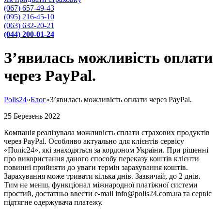
(067) 657-49-43
(095) 216-45-10
(063) 632-20-21
(044) 200-01-24
З’явилась можливість оплати
через PayPal.
Polis24
»
Блог
»
З’явилась можливість оплати через PayPal.
25
Березень
2022
Компанія реалізувала можливість сплати страхових продуктів
через PayPal. Особливо актуально для клієнтів сервісу
«Поліс24», які знаходяться за кордоном України. При рішенні
про використання даного способу переказу коштів клієнти
повинні прийняти до уваги термін зарахування коштів.
Зарахування може тривати кілька днів. Зазвичай, до 2 днів.
Тим не менш, функціонал міжнародної платіжної системи
простий, достатньо ввести e-mail info@polis24.com.ua та сервіс
підтягне одержувача платежу.