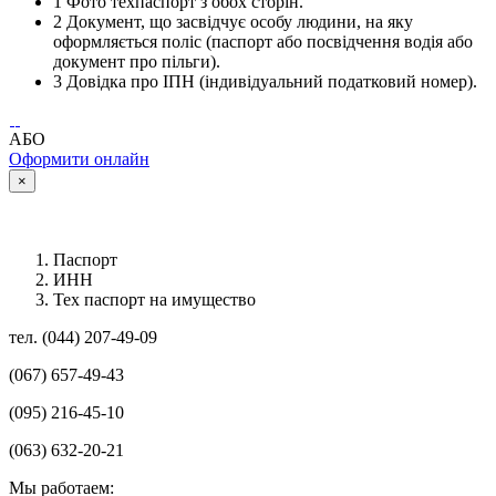
1
Фото техпаспорт з обох сторін.
2
Документ, що засвідчує особу людини, на яку
оформляється поліс (паспорт або посвідчення водія або
документ про пільги).
3
Довідка про ІПН (індивідуальний податковий номер).
АБО
Оформити онлайн
×
Паспорт
ИНН
Тех паспорт на имущество
тел. (044) 207-49-09
(067) 657-49-43
(095) 216-45-10
(063) 632-20-21
Мы работаем: