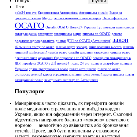
Пошук:
Теги
polis24 кто это
Європротокол Автоцивілка
Автоцивілка онлайн
Выезд за
границу пожилые
Мед страховка пожилых и пенсионеров
Нацкомфинуслуг
ОСАГО
Онлайн ОСАГО
Полис24 Украина
Тур поездки пенсионеры
автогражданка
авторитет
автоцивилка
акция
виплата по ОСАГО
дешево
закон
додаткова відповідальність
дії при ДТП по ОСАГО (Автоцивілці)
збільшення ліміту по осаго
зеленая карта
злагода
зміна власника в осаго
лишены
лицензий
мінімальний термін осаго
онлайн замовити страховку
ориана
осаго
для пільговиків
оформити Європротокол по ОСАГО
перевірити Автоцивілку в
ДІЯ
перевірка ОСАГО в ДІЇ
полис24
полис 24 это
полис в смартфоне
полиция
Украины
пряме врегулювання осаго
пільга автоцивілка
пільги по осаго
стоимость зеленой карты
страховая компания
цена зеленой карты
цивілка пільги
электронный полис
як отримати виплату по Автоцивілці
Популярне
Мандрівників часто цікавить, як перевірити онлайн
поліс медичного страхування при виїзді за кордон
України, якщо він оформлений через інтернет. Сьогодні
відсутність паперового бланка з «мокрою» печаткою є
нормою — аналогічно до авіаквитків або бронювання
готелів. Проте, щоб бути впевненим у страховому
захисті, рекомендуємо звернути увагу на наступні