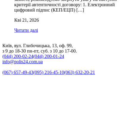
критерії автентичності договору: 1. Електронний
цифровий підпис (КЕП/ЕЦП) […]
Кві 21, 2026
Читати далі
Київ, вул. Глибочицька, 13, оф. 99,
з 9 до 18-30 пн-пт, суб. з 10 до 17-00.
(044) 200-02-24
(044) 200-01-24
info@polis24.com.ua
(067) 657-49-43
(095) 216-45-10
(063) 632-20-21