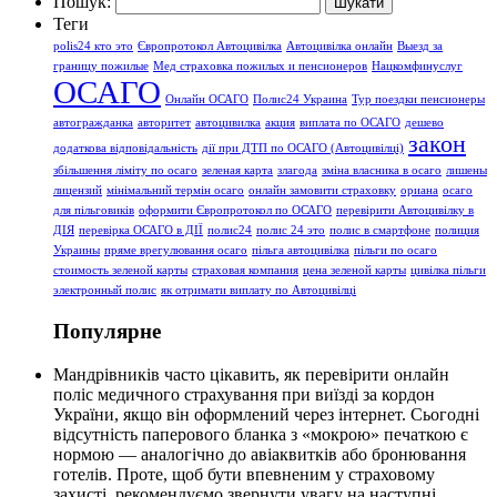
Пошук:
Теги
polis24 кто это
Європротокол Автоцивілка
Автоцивілка онлайн
Выезд за
границу пожилые
Мед страховка пожилых и пенсионеров
Нацкомфинуслуг
ОСАГО
Онлайн ОСАГО
Полис24 Украина
Тур поездки пенсионеры
автогражданка
авторитет
автоцивилка
акция
виплата по ОСАГО
дешево
закон
додаткова відповідальність
дії при ДТП по ОСАГО (Автоцивілці)
збільшення ліміту по осаго
зеленая карта
злагода
зміна власника в осаго
лишены
лицензий
мінімальний термін осаго
онлайн замовити страховку
ориана
осаго
для пільговиків
оформити Європротокол по ОСАГО
перевірити Автоцивілку в
ДІЯ
перевірка ОСАГО в ДІЇ
полис24
полис 24 это
полис в смартфоне
полиция
Украины
пряме врегулювання осаго
пільга автоцивілка
пільги по осаго
стоимость зеленой карты
страховая компания
цена зеленой карты
цивілка пільги
электронный полис
як отримати виплату по Автоцивілці
Популярне
Мандрівників часто цікавить, як перевірити онлайн
поліс медичного страхування при виїзді за кордон
України, якщо він оформлений через інтернет. Сьогодні
відсутність паперового бланка з «мокрою» печаткою є
нормою — аналогічно до авіаквитків або бронювання
готелів. Проте, щоб бути впевненим у страховому
захисті, рекомендуємо звернути увагу на наступні