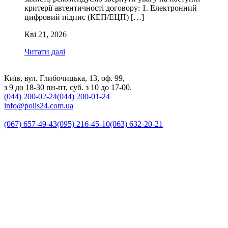
критерії автентичності договору: 1. Електронний
цифровий підпис (КЕП/ЕЦП) […]
Кві 21, 2026
Читати далі
Київ, вул. Глибочицька, 13, оф. 99,
з 9 до 18-30 пн-пт, суб. з 10 до 17-00.
(044) 200-02-24
(044) 200-01-24
info@polis24.com.ua
(067) 657-49-43
(095) 216-45-10
(063) 632-20-21