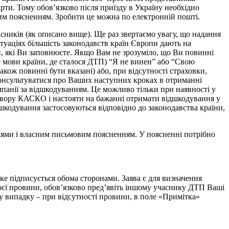
рти. Тому обов’язково після приїзду в Україну необхідно
вим поясненням. Зробити це можна по електронній пошті.
асників (як описано вище). Ще раз звертаємо увагу, що надання
туаціях більшість законодавств країн Європи дають на
, які Ви заповнюєте. Якщо Вам не зрозуміло, що Ви повинні
 мови країни, де сталося ДТП) “Я не винен” або “Свою
кож повинні бути вказані) або, при відсутності страховки,
консультуватися про Ваших наступних кроках в отриманні
мпанії за відшкодуванням. Це можливо тільки при наявності у
говору КАСКО і настояти на бажанні отримати відшкодування у
дшкодування застосовуються відповідно до законодавства країни,
афіями і власним письмовим поясненням. У поясненні потрібно
яке підписується обома сторонами. Заява є для визначення
оєї провини, обов’язково пред’явіть іншому учаснику ДТП Ваші
у випадку – при відсутності провини, в поле «Примітка»