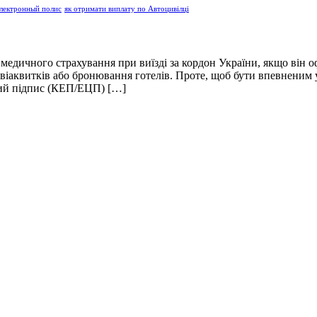
лектронный полис
як отримати виплату по Автоцивілці
 медичного страхування при виїзді за кордон України, якщо він о
іаквитків або бронювання готелів. Проте, щоб бути впевненим у
вий підпис (КЕП/ЕЦП) […]