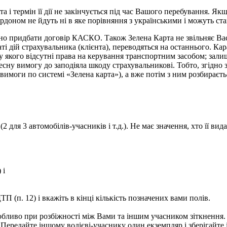
а і термін її дії не закінчується під час Вашого перебування. Я
кордоном не йдуть ні в яке порівняння з українськими і можуть ст
но придбати договір КАСКО. Також Зелена Карта не звільняє Вас
аті дій страхувальника (клієнта), переводяться на останнього. Ка
у якого відсутні права на керування транспортним засобом; залиш
сну вимогу до заподіяла шкоду страхувальникові. Тобто, згідно 
вимоги по системі «Зелена карта»), а вже потім з ним розбираєть
 для 3 автомобілів-учасників і т.д.). Не має значення, хто її ви
 і
ТП (п. 12) і вкажіть в кінці кількість позначених вами полів.
собливо при розбіжності між Вами та іншим учасником зіткнення.
Передайте іншому водієві-учаснику один екземпляр і зберігайте 