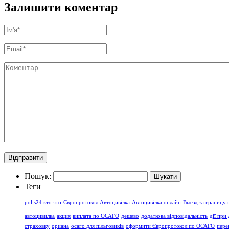
Залишити коментар
Пошук:
Теги
polis24 кто это
Європротокол Автоцивілка
Автоцивілка онлайн
Выезд за границу
автоцивилка
акция
виплата по ОСАГО
дешево
додаткова відповідальність
дії при
страховку
ориана
осаго для пільговиків
оформити Європротокол по ОСАГО
пере