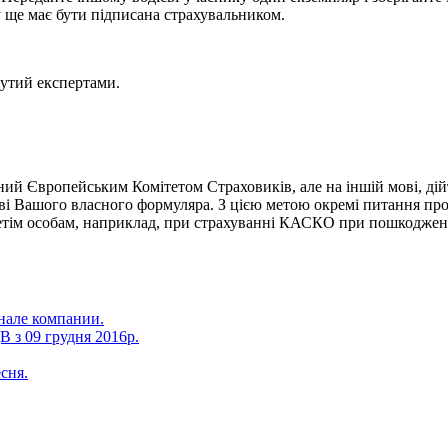
у ще має бути підписана страхувальником.
нутий експертами.
й Європейським Комітетом Страховиків, але на іншій мові, дій
ові Вашого власного формуляра. З цією метою окремі питання пр
етім особам, наприклад, при страхуванні КАСКО при пошкодженн
анале компании.
 з 09 грудня 2016р.
сня.