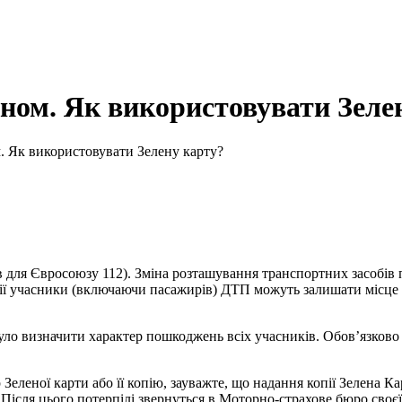
оном. Як використовувати Зеле
. Як використовувати Зелену карту?
 для Євросоюзу 112). Зміна розташування транспортних засобів п
іції учасники (включаючи пасажирів) ДТП можуть залишати місце
уло визначити характер пошкоджень всіх учасників. Обов’язково
Зеленої карти або її копію, зауважте, що надання копії Зелена 
 Після цього потерпілі звернуться в Моторно-страхове бюро своєї