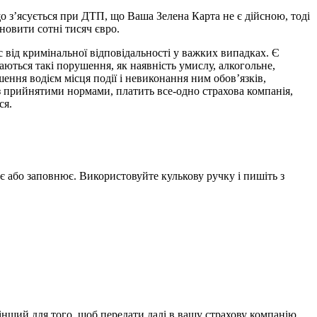
кщо з’ясується при ДТП, що Ваша Зелена Карта не є дійсною, тоді
ановити сотні тисяч євро.
 від кримінальної відповідальності у важких випадках. Є
раються такі порушення, як наявність умислу, алкогольне,
ення водієм місця події і невиконання ним обов’язків,
з прийнятими нормами, платить все-одно страхова компанія,
ся.
дає або заповнює. Використовуйте кулькову ручку і пишіть з
інший для того, щоб передати далі в вашу страхову компанію.