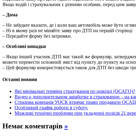
Якщо водій і страхувальник є різними особами, перед цим заяв
– Дома
– Не забудьте вказати, де і коли ваш автомобіль може бути огля
– Ні в якому разі не міняйте заяву про ДТП на першій сторінці
– Передайте форму без затримки.
– Особливі випадки
– Якщо інший учасник ДТП має такий же формуляр, затверджени
можете перевести основний зміст від пункту до пункту на осн
– Цей формуляр використовується також для ДТП без шкоди тр
Останні новини
Які мінімальні терміни страхування по цивілці (ОСАГО)?
Видео о дополнительном заработке в страховании – на к
Страхова компанія УОСК втрачає право продавати ОСАЦВ
Особливий графік роботи в суботу.
Можливі технічні проблеми при укладенні полісів 21 вере
Немає коментарів
»