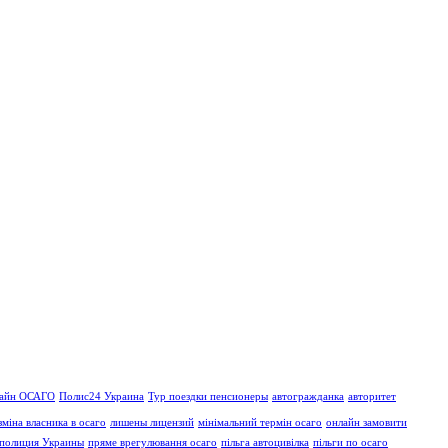
айн ОСАГО
Полис24 Украина
Тур поездки пенсионеры
автогражданка
авторитет
зміна власника в осаго
лишены лицензий
мінімальний термін осаго
онлайн замовити
полиция Украины
пряме врегулювання осаго
пільга автоцивілка
пільги по осаго