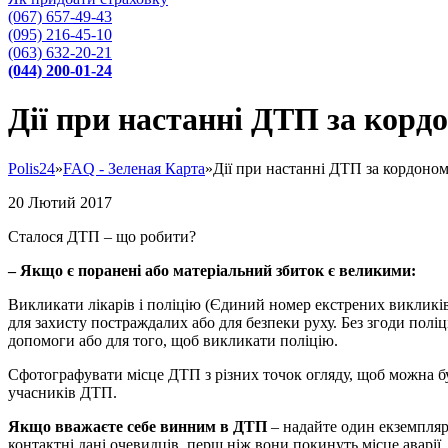
(067) 657-49-43
(095) 216-45-10
(063) 632-20-21
(044) 200-01-24
Дії при настанні ДТП за корд
Polis24
»
FAQ - Зеленая Карта
»
Дії при настанні ДТП за кордоном
20
Лютий
2017
Сталося ДТП – що робити?
– Якщо є поранені або матеріальний збиток є великими:
Викликати лікарів і поліцію (Єдиний номер екстрених викликів
для захисту постраждалих або для безпеки руху. Без згоди пол
допомоги або для того, щоб викликати поліцію.
Сфотографувати місце ДТП з різних точок огляду, щоб можна б
учасників ДТП.
Якщо вважаєте себе винним в ДТП
– надайте один екземпляр 
контактні дані очевидців, перш ніж вони покинуть місце аварії.