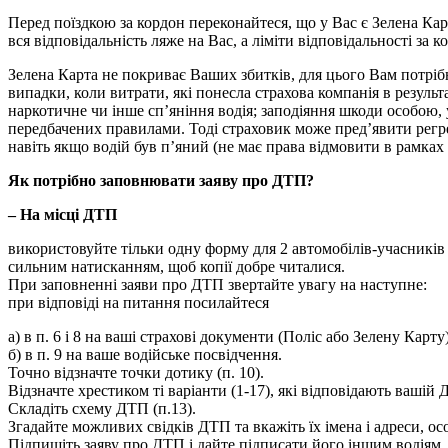
Перед поїздкою за кордон переконайтеся, що у Вас є Зелена Карт
вся відповідальність ляже на Вас, а ліміти відповідальності за 
Зелена Карта не покриває Ваших збитків, для цього Вам потріб
випадки, коли витрати, які понесла страхова компанія в результ
наркотичне чи інше сп’яніння водія; заподіяння шкоди особою, 
передбачених правилами. Тоді страховик може пред’явити регре
навіть якщо водій був п’яний (не має права відмовити в рамках 
Як потрібно заповнювати заяву про ДТП?
– На місці ДТП
використовуйте тільки одну форму для 2 автомобілів-учасників (2
сильним натисканням, щоб копії добре читалися.
При заповненні заяви про ДТП звертайте увагу на наступне:
при відповіді на питання посилайтеся
а) в п. 6 і 8 на ваші страхові документи (Поліс або Зелену Карту)
б) в п. 9 на ваше водійське посвідчення.
Точно відзначте точки дотику (п. 10).
Відзначте хрестиком ті варіанти (1-17), які відповідають вашій Д
Складіть схему ДТП (п.13).
Згадайте можливих свідків ДТП та вкажіть їх імена і адреси, о
Підпишіть заяву про ДТП і дайте підписати його іншим водіям. 