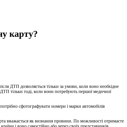
ну карту?
ісля ДТП дозволяється тільки за умови, коли воно необхідне
 ДТП тільки тоді, коли вони потребують першої медичної
 потрібно сфотографувати номери і марки автомобілів
Карта вважається як визнання провини. По можливості отримаєте
 країни і воно самостійно або через своїх представників