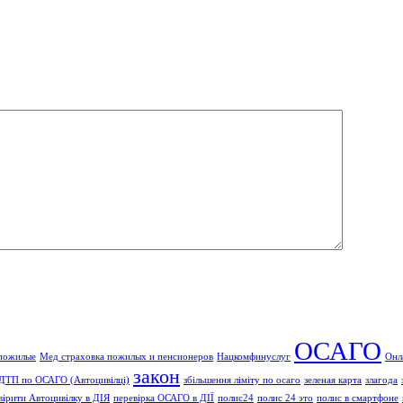
ОСАГО
 пожилые
Мед страховка пожилых и пенсионеров
Нацкомфинуслуг
Онл
закон
 ДТП по ОСАГО (Автоцивілці)
збільшення ліміту по осаго
зеленая карта
злагода
вірити Автоцивілку в ДІЯ
перевірка ОСАГО в ДІЇ
полис24
полис 24 это
полис в смартфоне