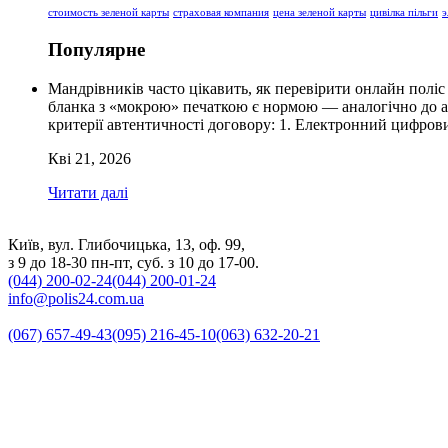
стоимость зеленой карты
страховая компания
цена зеленой карты
цивілка пільги
э
Популярне
Мандрівників часто цікавить, як перевірити онлайн поліс
бланка з «мокрою» печаткою є нормою — аналогічно до ав
критерії автентичності договору: 1. Електронний цифро
Кві 21, 2026
Читати далі
Київ, вул. Глибочицька, 13, оф. 99,
з 9 до 18-30 пн-пт, суб. з 10 до 17-00.
(044) 200-02-24
(044) 200-01-24
info@polis24.com.ua
(067) 657-49-43
(095) 216-45-10
(063) 632-20-21