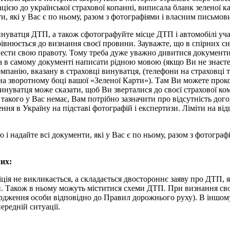
цією до української страхової копанні, виписала бланк зеленої ка
и, які у Вас є по ньому, разом з фотографіями і власним письмо
винуватця ДТП, а також сфотографуйте місце ДТП і автомобілі уч
івнюється до визнання своєї провини. Зауважте, що в спірних си
овести свою правоту. Тому треба дуже уважно дивитися документи
а в самому документі написати рідною мовою (якщо Ви не знаєте
анію, вказану в страховці винуватця, (телефони на страховці та
 на зворотному боці вашої «Зеленої Карти»). Там Ви можете про
инуватця може сказати, щоб Ви зверталися до своєї страхової ко
такого у Вас немає, Вам потрібно зазначити про відсутність до
ня в Україну на підставі фотографій і експертизи. Ліміти на ві
 і надайте всі документи, які у Вас є по ньому, разом з фотогр
них:
іція не викликається, а складається двостороннє заяву про ДТП, 
ни. Також в ньому можуть міститися схеми ДТП. При визнання св
ердження особи відповідно до Правил дорожнього руху). В іншом
ередній ситуації.