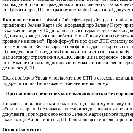
відшкодує збитки постраждалим, а потім звернеться за компенса
повідомити про ДТП в страхову компанію і надати всі документ
Якщо ви не винні
– візьміть (або сфотографуйте) дані поліса 
примірника Зелена Карта або інформації про Зелену Карту прир
оскарження вироку 10 днів, після цього терміну дуже важко д
підписати, краще цього не робити. В крайньому випадку, можн
провину не визнаю”. Проінформуйте про факт ДТП страхову комп
іноземне бюро «Зелена карта» (телефони і адреси бюро вказані
відшкодування. Є поодинокі випадки, коли страхова компанія в
Вас договору страхування КАСКО, який діє за кордоном. Якщо 
них. Власне виплата відшкодування може статися після повернен
де сталося ДТП.
Після приїзду в Україну повідомте про ДТП в страхову компанію
підкреслити, що Ви вважаєте себе невинним і чому.
– При наявності незначних матеріальних збитків без поране
Порядок дій відрізняється тільки тим, що в даному випадку пол
обставин справи і не вимагає взаємної згоди з питання прови
документи і примірник або копію Зеленої Карти (вимога підтв
вкажіть, що Ви не винні в ДТП. Решта дії ідентичні як і при поп
Основні моменти: