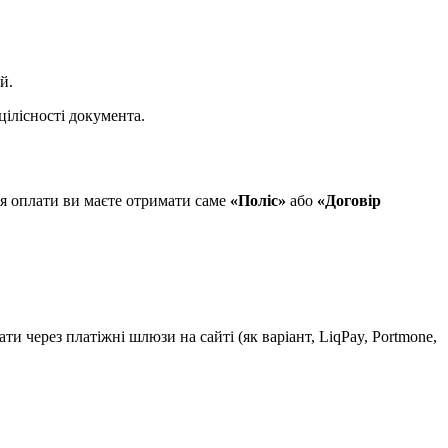
й.
ілісності документа.
ля оплати ви маєте отримати саме
«Поліс»
або
«Договір
 через платіжні шлюзи на сайті (як варіант, LiqPay, Portmone,