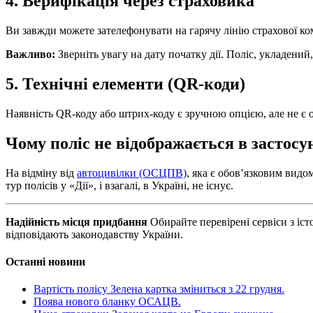
4. Верифікація через страховика
Ви завжди можете зателефонувати на гарячу лінію страхової ком
Важливо:
Зверніть увагу на дату початку дії. Поліс, укладений,
5. Технічні елементи (QR-коди)
Наявність QR-коду або штрих-коду є зручною опцією, але не є 
Чому поліс не відображається в застосу
На відміну від
автоцивілки (ОСЦПВ)
, яка є обов’язковим видо
тур полісів у «Дії», і взагалі, в Україні, не існує.
Надійність місця придбання
Обирайте перевірені сервіси з іс
відповідають законодавству України.
Останні новини
Вартість полісу Зелена картка зміниться з 22 грудня.
Поява нового бланку ОСАЦВ.