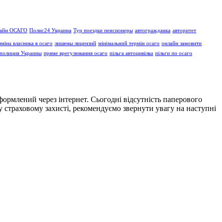
айн ОСАГО
Полис24 Украина
Тур поездки пенсионеры
автогражданка
авторитет
зміна власника в осаго
лишены лицензий
мінімальний термін осаго
онлайн замовити
полиция Украины
пряме врегулювання осаго
пільга автоцивілка
пільги по осаго
формлений через інтернет. Сьогодні відсутність паперового
 страховому захисті, рекомендуємо звернути увагу на наступні