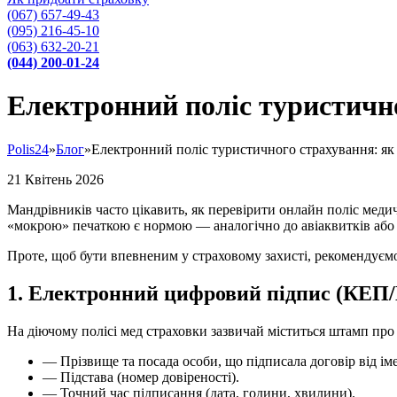
(067) 657-49-43
(095) 216-45-10
(063) 632-20-21
(044) 200-01-24
Електронний поліс туристично
Polis24
»
Блог
»
Електронний поліс туристичного страхування: як 
21
Квітень
2026
Мандрівників часто цікавить, як перевірити онлайн поліс медич
«мокрою» печаткою є нормою — аналогічно до авіаквитків або
Проте, щоб бути впевненим у страховому захисті, рекомендуємо
1. Електронний цифровий підпис (КЕП
На діючому полісі мед страховки зазвичай міститься штамп про
— Прізвище та посада особи, що підписала договір від іме
— Підстава (номер довіреності).
— Точний час підписання (дата, години, хвилини).