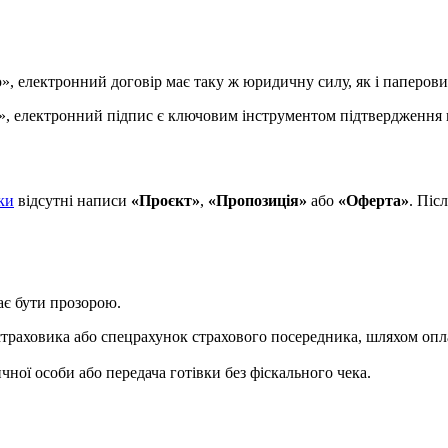
», електронний договір має таку ж юридичну силу, як і паперови
», електронний підпис є ключовим інструментом підтвердження ц
ки
відсутні написи
«Проєкт»
,
«Пропозиція»
або
«Оферта»
. Піс
ає бути прозорою.
раховика або спецрахунок страхового посередника, шляхом оплати
чної особи або передача готівки без фіскального чека.