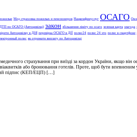
ОСАГО
 пожилые
Мед страховка пожилых и пенсионеров
Нацкомфинуслуг
Онл
закон
 ДТП по ОСАГО (Автоцивілці)
збільшення ліміту по осаго
зеленая карта
злагода
вірити Автоцивілку в ДІЯ
перевірка ОСАГО в ДІЇ
полис24
полис 24 это
полис в смартфоне
лектронный полис
як отримати виплату по Автоцивілці
 медичного страхування при виїзді за кордон України, якщо він о
іаквитків або бронювання готелів. Проте, щоб бути впевненим у
вий підпис (КЕП/ЕЦП) […]