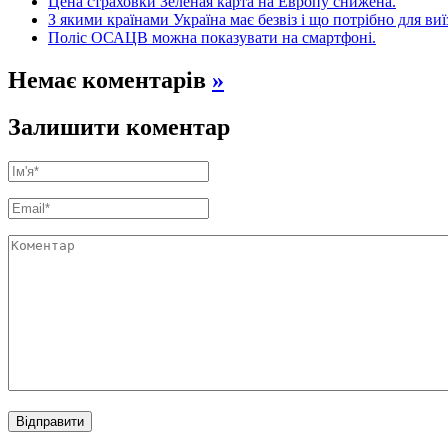
Цена страховки Зеленая карта на Европу снижена.
З якими країнами Україна має безвіз і що потрібно для виї
Поліс ОСАЦВ можна показувати на смартфоні.
Немає коментарів
»
Залишити коментар