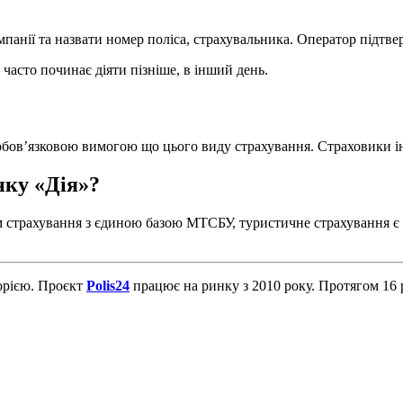
панії та назвати номер поліса, страхувальника. Оператор підтверд
 часто починає діяти пізніше, в інший день.
обов’язковою вимогою що цього виду страхування. Страховики іно
нку «Дія»?
м страхування з єдиною базою МТСБУ, туристичне страхування є д
торією. Проєкт
Polis24
працює на ринку з 2010 року. Протягом 16 р