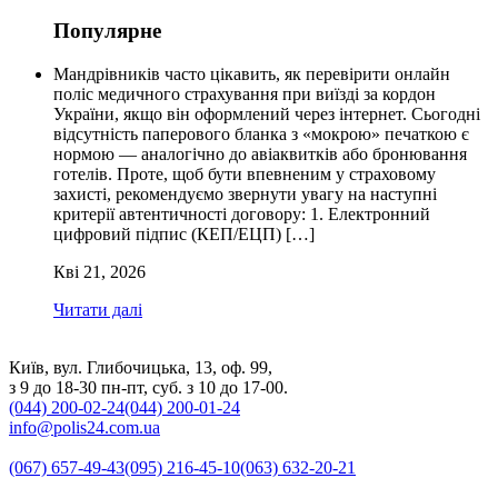
Популярне
Мандрівників часто цікавить, як перевірити онлайн
поліс медичного страхування при виїзді за кордон
України, якщо він оформлений через інтернет. Сьогодні
відсутність паперового бланка з «мокрою» печаткою є
нормою — аналогічно до авіаквитків або бронювання
готелів. Проте, щоб бути впевненим у страховому
захисті, рекомендуємо звернути увагу на наступні
критерії автентичності договору: 1. Електронний
цифровий підпис (КЕП/ЕЦП) […]
Кві 21, 2026
Читати далі
Київ, вул. Глибочицька, 13, оф. 99,
з 9 до 18-30 пн-пт, суб. з 10 до 17-00.
(044) 200-02-24
(044) 200-01-24
info@polis24.com.ua
(067) 657-49-43
(095) 216-45-10
(063) 632-20-21