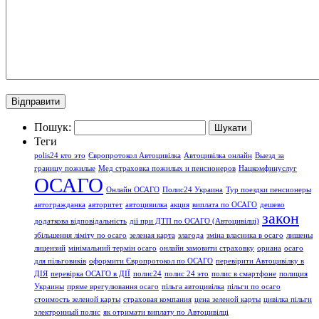
Пошук:
Теги
polis24 кто это
Європротокол Автоцивілка
Автоцивілка онлайн
Выезд за
границу пожилые
Мед страховка пожилых и пенсионеров
Нацкомфинуслуг
ОСАГО
Онлайн ОСАГО
Полис24 Украина
Тур поездки пенсионеры
автогражданка
авторитет
автоцивилка
акция
виплата по ОСАГО
дешево
закон
додаткова відповідальність
дії при ДТП по ОСАГО (Автоцивілці)
збільшення ліміту по осаго
зеленая карта
злагода
зміна власника в осаго
лишены
лицензий
мінімальний термін осаго
онлайн замовити страховку
ориана
осаго
для пільговиків
оформити Європротокол по ОСАГО
перевірити Автоцивілку в
ДІЯ
перевірка ОСАГО в ДІЇ
полис24
полис 24 это
полис в смартфоне
полиция
Украины
пряме врегулювання осаго
пільга автоцивілка
пільги по осаго
стоимость зеленой карты
страховая компания
цена зеленой карты
цивілка пільги
электронный полис
як отримати виплату по Автоцивілці