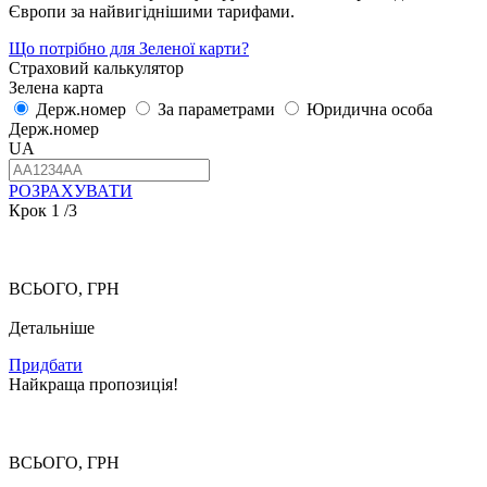
Європи за найвигіднішими тарифами.
Що потрібно для Зеленої карти?
Страховий калькулятор
Зелена карта
Держ.номер
За параметрами
Юридична особа
Держ.номер
UA
РОЗРАХУВАТИ
Крок
1
/3
ВСЬОГО, ГРН
Детальніше
Придбати
Найкраща пропозиція!
ВСЬОГО, ГРН