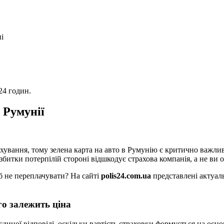
і
24 годин.
 Румунії
ахування, тому зелена карта на авто в Румунію є критично важ
битки потерпілій стороні відшкодує страхова компанія, а не ви 
об не переплачувати? На сайті
polis24.com.ua
представлені актуаль
го залежить ціна
диної відповіді, оскільки вартість страховки формується на основ