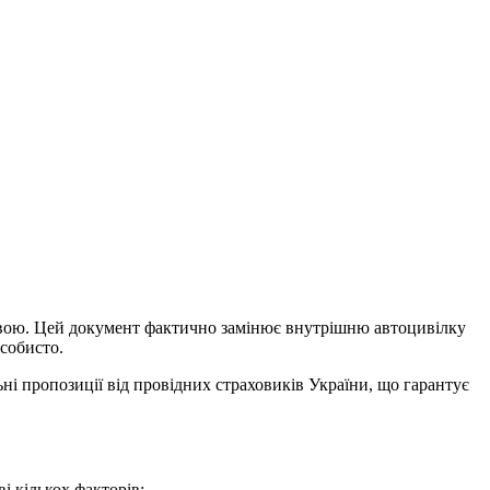
ливою. Цей документ фактично замінює внутрішню автоцивілку
особисто.
ні пропозиції від провідних страховиків України, що гарантує
і кількох факторів: