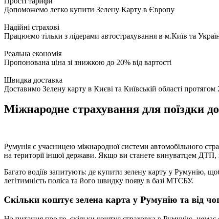
Прості тарифи
Допоможемо легко купити Зелену Карту в Європу
Надійні страхові
Працюємо тільки з лідерами автострахування в м.Київ та Україн
Реальна економія
Пропонована ціна зі знижкою до 20% від вартості
Швидка доставка
Доставимо Зелену карту в Києві та Київській області протягом 
Міжнародне страхування для поїздки до
Румунія є учасницею міжнародної системи автомобільного стр
на території іншої держави. Якщо ви станете винуватцем ДТП, з
Багато водіїв запитують: де купити зелену карту у Румунію, щ
легітимність поліса та його швидку появу в базі МТСБУ.
Скільки коштує зелена карта у Румунію та від чо
На питання про те, скільки коштує страховка в Румунію, немає є