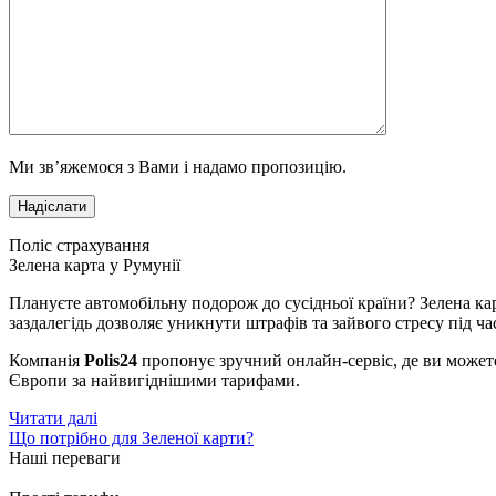
Ми зв’яжемося з Вами і надамо пропозицію.
Поліс страхування
Зелена карта у Румунії
Плануєте автомобільну подорож до сусідньої країни? Зелена к
заздалегідь дозволяє уникнути штрафів та зайвого стресу під 
Компанія
Polis24
пропонує зручний онлайн-сервіс, де ви можете
Європи за найвигіднішими тарифами.
Читати далі
Що потрібно для Зеленої карти?
Наші переваги