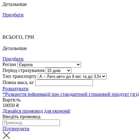
Детальніше
Придбати
ВСЬОГО, ГРН
Детальніше
Придбати
Регіон
Період страхування
Тип транспорту
Повна маса, кг
Розрахувати
*Розкриття інформації про стандартний страховий продукт (згі
Вартість
10050
₴
Дізнайся промокод для економії
Введіть промокод
Підтвердити