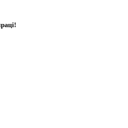
раці!