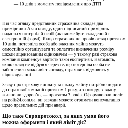
— 10 днів з моменту повідомлення про ДТП.
Під час огляду представник страховика складає два
примірники Акта огляду; один підписаний примірник
надається потерпілій особі (акт може бути складено й в
електронній формі). Якщо страховик не провів огляд протягом
10 днів, потерпіла особа або власник майна можуть
самостійно організувати та оплатити визначення розміру
шкоди ліцензованим оцінювачем — у такому разі страхова
компанія компенсує вартість такої експертизи. Натомість,
якщо огляд не відбувся через те, що потерпіла особа не
забезпечила можливість огляду, страховик відмовить у
відшкодуванні.
Заяву про страхову виплату за шкоду майну потрібно подати
до страхової компанії протягом 1 року, а за шкоду, завдану
життю чи здоров’ю, — протягом 3 років. Оформлюючи поліс
на polis24.com.ua, ви завжди можете отримати консультацію
щодо правильних дій при аварії.
Що таке Європротокол, за яких умов його
можна оформити і який ліміт діє?