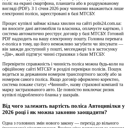
поліс на екрані смартфона, планшета або в роздрукованому
вигляді (PDF). З 1 січня 2026 року чинними вважаються лише
електронні поліси, зареєстровані в базі МТСБУ.
Процес купівлі займає кілька хвилин на сайті polis24.com.ua:
ви вносите дані автомобіля та власника, оплачуєте карткою, і
система автоматично реєструє договір у базі МТСБУ. Готовий
PDF надходить на вашу електронну пошту. Головна перевага
е-поліса в тому, що його неможливо загубити чи зіпсувати —
він завжди доступний у пошті, месенджері та в застосунку
«Дія», який підтягує чинні страховки з бази МТСБУ.
Перевірити справжність і чинність поліса можна будь-коли на
офіційному сайті МТСБУ в розділі перевірки полісів. Пошук
ведеться за державним номером транспортного засобу або за
номером самого поліса. Якщо договір оформлено коректно,
система покаже статус «Чинний», назву страхової компанії та
марку застрахованого авто. Це повністю виключає ризик
купівлі підробленого бланка у шахраїв.
Від чого залежить вартість поліса Автоцивілки у
2026 році і як можна законно заощадити?
Одна з головних змін нового закону — перехід до вільного