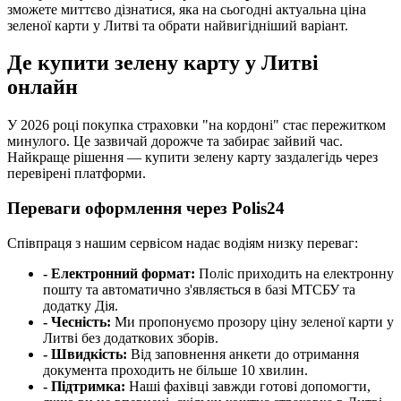
зможете миттєво дізнатися, яка на сьогодні актуальна ціна
зеленої карти у Литві та обрати найвигідніший варіант.
Де купити зелену карту у Литві
онлайн
У 2026 році покупка страховки "на кордоні" стає пережитком
минулого. Це зазвичай дорожче та забирає зайвий час.
Найкраще рішення — купити зелену карту заздалегідь через
перевірені платформи.
Переваги оформлення через Polis24
Співпраця з нашим сервісом надає водіям низку переваг:
-
Електронний формат:
Поліс приходить на електронну
пошту та автоматично з'являється в базі МТСБУ та
додатку Дія.
-
Чесність:
Ми пропонуємо прозору ціну зеленої карти у
Литві без додаткових зборів.
-
Швидкість:
Від заповнення анкети до отримання
документа проходить не більше 10 хвилин.
-
Підтримка:
Наші фахівці завжди готові допомогти,