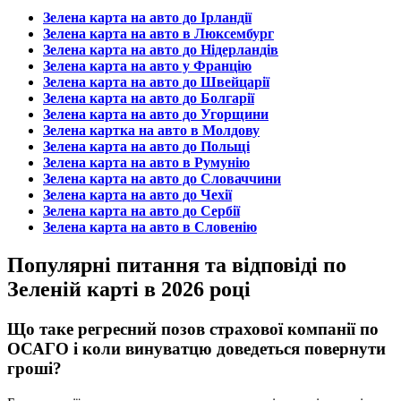
Зелена карта на авто до Ірландії
Зелена карта на авто в Люксембург
Зелена карта на авто до Нідерландів
Зелена карта на авто у Францію
Зелена карта на авто до Швейцарії
Зелена карта на авто до Болгарії
Зелена карта на авто до Угорщини
Зелена картка на авто в Молдову
Зелена карта на авто до Польщі
Зелена карта на авто в Румунію
Зелена карта на авто до Словаччини
Зелена карта на авто до Чехії
Зелена карта на авто до Сербії
Зелена карта на авто в Словенію
Популярні питання та відповіді по
Зеленій карті в 2026 році
Що таке регресний позов страхової компанії по
ОСАГО і коли винуватцю доведеться повернути
гроші?