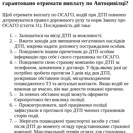
гарантовано отримати виплату по Автоцивілці?
Щоб отримати виплату по ОСАГО, водій при ДТП повинен
дотримуватися правил дорожнього руху та норм Закону про
ОСАГО (стаття 31). Послідовність дій така:
– Залишатися на місці ДТП за можливості.
– Вжити заходів для зменшення негативних наслідків
ДТП, зокрема надати допомогу постраждалим особам.
– Повідомити іншим причетним до ДТП особам
інформацію про себе і свого страховика по ОСАГО.
– Повідомити свою страхову компанію про ДТП за
телефоном, зазначеним у договорі. У будь-якому разі це
потрібно зробити протягом 3 днів від дня ДТП,
розкривши обставини події, місцезнаходження
пошкодженого ТЗ та актуальні контакти. Якщо водій не
виконав це вчасно, він має довести поважні причини.
– За певних обставин водії можуть оформити
Європротокол без виклику поліції.
– Проконтролювати, щоб працівники поліції
зафіксували в протоколі про ДТП чинних страховиків
сторін події.
– Зберігати пошкоджені транспортні засоби у стані
після ДТП до моменту огляду представниками страхової
компанії. Максимальний термін огляду для страховика