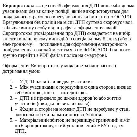
Європротокол
— це спосіб оформлення ДТП лише між двома
учасниками без виклику поліції, який використовується для
подальшого страхового врегулювання та виплати по ОСАГО.
Врегулювання без поліції на місці ДТП суттєво скорочує час і
звільняє винну особу від штрафу за оформлення аварії.
Європротокол (повідомлення про ДТП) складається на вибір
клієнта в паперовому вигляді (на спеціальному бланку) або в
електронному — посилання для оформлення електронного
повідомлення зазвичай міститься в полісі ОСАГО, і на нього
зручно перейти з PDF-файла поліса на смартфоні.
Оформлення Європротоколу можливе за одночасного
дотримання умов:
– У ДТП наявні лише два учасники.
– Між учасниками є порозуміння: одна сторона визнає
себе винною, інша — потерпілою.
– ДТП не призвело до шкоди здоров’ю або життю
учасників (швидка не викликалася).
– Жодна зі сторін на момент ДТП не перебуває у стані
алкогольного чи наркотичного сп’яніння.
– Матеріальний збиток не перевищує граничний ліміт
по Європротоколу, який установлений НБУ на дату
ДТП.