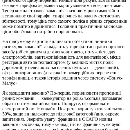
(ринкового) ціноутворення. Раніше ціна рахувалася за єдиним
базовим тарифом держави з коригувальними коефіцієнтами.
Тепер кожна страхова компанія значною мірою самостійно
встановлює свої тарифи, спираючись на власну статистику
збитковості, тому ціна того самого поліса в різних страховиків
може помітно відрізнятися. Головний практичний висновок:
ціни обов’язково потрібно порівнювати.
На підсумкову вартість впливають об’єктивні чинники
ризику, які компанії закладають у тарифи: тип транспортного
засобу (об’єм двигуна для легкових авто, потужність для
електромобілів, вантажопідйомність для вантажівок), місце
реєстрації авто за техпаспортом (у великих містах поліс
дорожчий, у невеликих населених пунктах — дешевший),
сфера використання (для таксі та комерційних перевезень
тарифи вищі), а також історія водіння через систему «Бонус-
Малус».
Як заощадити законно? По-перше, порівнювати пропозиції
різних компаній — калькулятор на polis24.com.ua допомагає
обрати оптимальний варіант. По-друге, оформлювати
електронний поліс онлайн. По-третє, користуватися пільгою
50%, якщо ви належите до пільгової категорії (див. окреме
запитання). Зверніть увагу: франшиза в ОСАГО новим
законом скасована, тому «заощадити на франшизі», як було
раніше, вже не можна — усі поліси оформлюються без неї.