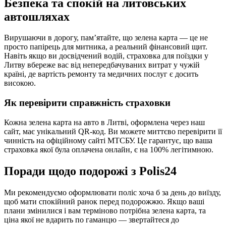
Безпека та спокій на литовських
автошляхах
Вирушаючи в дорогу, пам’ятайте, що зелена карта — це не
просто папірець для митника, а реальний фінансовий щит.
Навіть якщо ви досвідчений водій, страховка для поїздки у
Литву вбереже вас від непередбачуваних витрат у чужій
країні, де вартість ремонту та медичних послуг є досить
високою.
Як перевірити справжність страховки
Кожна зелена карта на авто в Литві, оформлена через наш
сайт, має унікальний QR-код. Ви можете миттєво перевірити її
чинність на офіційному сайті МТСБУ. Це гарантує, що ваша
страховка якої була оплачена онлайн, є на 100% легітимною.
Поради щодо подорожі з Polis24
Ми рекомендуємо оформлювати поліс хоча б за день до виїзду,
щоб мати спокійний ранок перед подорожжю. Якщо ваші
плани змінилися і вам терміново потрібна зелена карта, та
ціна якої не вдарить по гаманцю — звертайтеся до