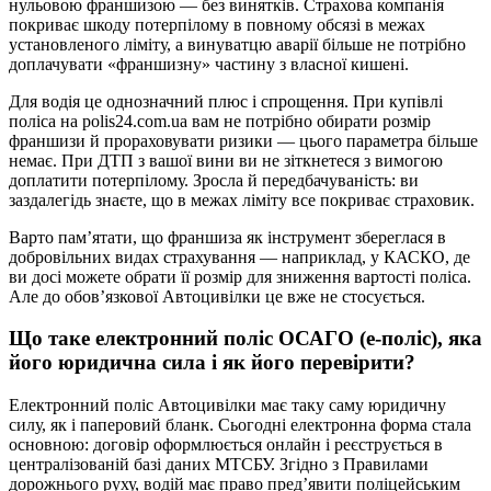
нульовою франшизою — без винятків. Страхова компанія
покриває шкоду потерпілому в повному обсязі в межах
установленого ліміту, а винуватцю аварії більше не потрібно
доплачувати «франшизну» частину з власної кишені.
Для водія це однозначний плюс і спрощення. При купівлі
поліса на polis24.com.ua вам не потрібно обирати розмір
франшизи й прораховувати ризики — цього параметра більше
немає. При ДТП з вашої вини ви не зіткнетеся з вимогою
доплатити потерпілому. Зросла й передбачуваність: ви
заздалегідь знаєте, що в межах ліміту все покриває страховик.
Варто пам’ятати, що франшиза як інструмент збереглася в
добровільних видах страхування — наприклад, у КАСКО, де
ви досі можете обрати її розмір для зниження вартості поліса.
Але до обов’язкової Автоцивілки це вже не стосується.
Що таке електронний поліс ОСАГО (е-поліс), яка
його юридична сила і як його перевірити?
Електронний поліс Автоцивілки має таку саму юридичну
силу, як і паперовий бланк. Сьогодні електронна форма стала
основною: договір оформлюється онлайн і реєструється в
централізованій базі даних МТСБУ. Згідно з Правилами
дорожнього руху, водій має право пред’явити поліцейським