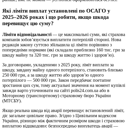
Які ліміти виплат установлені по ОСАГО у
2025–2026 роках і що робити, якщо шкода
перевищує цю суму?
Ліміти відповідальності
— це максимальні суми, які страхова
компанія зобов’язується виплатити потерпілій стороні. Нова
редакція закону суттєво збільшила ці ліміти порівняно з
попередніми нормами (які складали приблизно 160 тис. грн за
шкоду майну та 320 тис. грн за шкоду життю і здоров’ю).
За договорами, укладеними з 2025 року, ліміт виплати за
шкоду, завдану майну одного потерпілого, становить близько
250 000 грн, а за шкоду життю або здоров’ю одного
потерпілого — 500 000 грн. Закон передбачає поетапне
зростання цих сум, тому актуальні значення на момент купівлі
завжди варто уточнювати на сайті polis24.com.ua або в
Моторному (транспортному) страховому бюро України
(МТСБУ).
Якщо реальна шкода від аварії перевищує встановлений ліміт,
діє загальне цивільне право. Згідно з Цивільним кодексом
України, різницю між фактичним розміром шкоди і страховою
виплатою відшкодовує безпосередньо винуватець аварії —