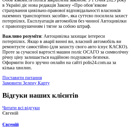
в Україні діє нова редакція Закону «Про обов’язкове
страхування цивільно-правової відповідальності власників
наземних транспортних засобів», яка суттєво посилила захист
потерпілих. Експлуатація автомобіля без чинної Автоцивілки
є правопорушенням і тягне за собою штраф.
Важливо розуміти
: Автоцивілка захищає інтереси
потерпілих. Якщо в аварії винні ви, власний автомобіль ви
ремонтуєте самостійно (для захисту свого авто існує КАСКО).
Проте за сучасної вартості машин поліс ОСАГО за символічну
річну ціну залишається надійною подушкою безпеки.
Оформити його зручно онлайн на сайті polis24.com.ua за
кілька хвилин.
Поставити питання
Замовити Зелену Карту
Відгуки наших клієнтів
Читати всі відгуки
Євгеній
Євгеній