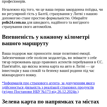
професіонерів.
Незалежно від того, чи це ваша перша закордонна поїздка, чи
ви регулярний гість у Балтії, страхування у Литві з нашою
допомогою стане простою формальністю. Обирайте
polis24.com.ua
для швидкого, надійного та вигідного
страхування свого автомобіля.
Впевненість у кожному кілометрі
вашого маршруту
Ваша подорож має приносити лише позитивні емоції.
Забезпечивши себе полісом заздалегідь, ви знімаєте з себе
тягар переживань щодо правових аспектів перебування в ЄС.
Пам'ятайте, що якісна зелена карта на авто в Литві — це
інвестиція у ваш спокій та безпеку вашої родини під час
міжнародного вояжу.
*Інформація про страхового агента, за дорученням якого
здійснюється діяльність з реалізації страхових продуктів
(згідно Постанови НБУ №173 від 26.12.2024р.)
Зелена карта по напрямках та містах