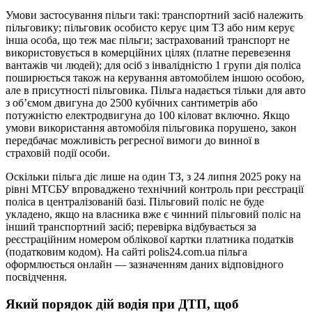
Умови застосування пільги такі: транспортний засіб належить
пільговику; пільговик особисто керує цим ТЗ або ним керує
інша особа, що теж має пільги; застрахований транспорт не
використовується в комерційних цілях (платне перевезення
вантажів чи людей); для осіб з інвалідністю 1 групи дія поліса
поширюється також на керування автомобілем іншою особою,
але в присутності пільговика. Пільга надається тільки для авто
з об’ємом двигуна до 2500 кубічних сантиметрів або
потужністю електродвигуна до 100 кіловат включно. Якщо
умови використання автомобіля пільговика порушено, закон
передбачає можливість регресної вимоги до винної в
страховій події особи.
Оскільки пільга діє лише на один ТЗ, з 24 липня 2025 року на
рівні МТСБУ впроваджено технічний контроль при реєстрації
поліса в централізованій базі. Пільговий поліс не буде
укладено, якщо на власника вже є чинний пільговий поліс на
інший транспортний засіб; перевірка відбувається за
реєстраційним номером облікової картки платника податків
(податковим кодом). На сайті polis24.com.ua пільга
оформлюється онлайн — зазначенням даних відповідного
посвідчення.
Який порядок дій водія при ДТП, щоб