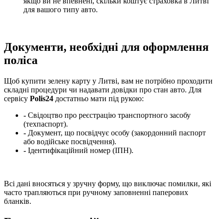
якщо ви не впевнені, скільки коштує страховка в Литві
для вашого типу авто.
Документи, необхідні для оформлення
поліса
Щоб купити зелену карту у Литві, вам не потрібно проходити
складні процедури чи надавати довідки про стан авто. Для
сервісу
Polis24
достатньо мати під рукою:
-
Свідоцтво про реєстрацію транспортного засобу
(техпаспорт).
-
Документ, що посвідчує особу (закордонний паспорт
або водійське посвідчення).
-
Ідентифікаційний номер (ІПН).
Всі дані вносяться у зручну форму, що виключає помилки, які
часто трапляються при ручному заповненні паперових
бланків.