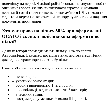
поведінку на дорозі. Фахівці polis24.com.ua нагадують: щоб не
опинитися зобов’язаним виплачувати страховій компанії
десятки й сотні тисяч гривень, дотримуйтеся ПДР, ніколи не
сідайте за кермо нетверезими й не порушуйте строки подання
документів після аварії.
Хто має право на пільгу 50% при оформленні
ОСАГО і скільки полісів можна оформити по
пільзі?
Деякі категорії громадян мають пільгу 50% по сплаті
Автоцивілки. Важливо, що пільга використовується тільки
для одного транспортного засобу пільговика.
Пільга 50% застосовується для таких категорій:
– пенсіонери;
– учасники бойових дій;
– особи з інвалідністю 1 та 2 групи;
– чорнобильці, віднесені до 1 чи 2 категорії;
– учасники війни;
– постраждалі учасники Революції Гідності.