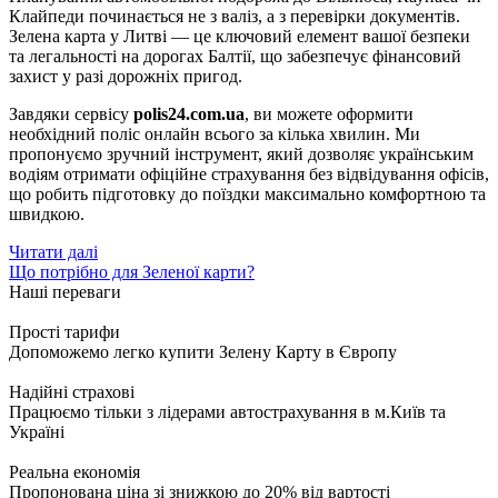
Клайпеди починається не з валіз, а з перевірки документів.
Зелена карта у Литві — це ключовий елемент вашої безпеки
та легальності на дорогах Балтії, що забезпечує фінансовий
захист у разі дорожніх пригод.
Завдяки сервісу
polis24.com.ua
, ви можете оформити
необхідний поліс онлайн всього за кілька хвилин. Ми
пропонуємо зручний інструмент, який дозволяє українським
водіям отримати офіційне страхування без відвідування офісів,
що робить підготовку до поїздки максимально комфортною та
швидкою.
Читати далі
Що потрібно для Зеленої карти?
Наші переваги
Прості тарифи
Допоможемо легко купити Зелену Карту в Європу
Надійні страхові
Працюємо тільки з лідерами автострахування в м.Київ та
Україні
Реальна економія
Пропонована ціна зі знижкою до 20% від вартості