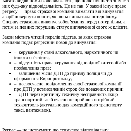
Багато водіїв помилково вважають, що поліс повністю знімає з
них будь-яку відповідальність. Це не так. У законі існує право
регресу — право страхової компанії вимагати від винуватця
аварії повернути кошти, які вона виплатила потерпілому.
Спершу страховик виконує зобов’язання перед потерпілим, а
потім за певних порушень стягує виплачене зі свого ж клієнта.
Закон містить чіткий перелік підстав, за яких страхова
компанія подає регресний позов до винуватця:
– керування у стані алкогольного, наркотичного чи
іншого сп’яніння;
– відсутність права керування відповідної категорії або
позбавлення прав;
– залишення місця ДТП до приїзду поліції чи до
оформлення Європротоколу;
– несвоєчасне повідомлення своєї страхової компанії
про ДТП у встановлений строк без поважних причин;
– ДТП через критичну технічну несправність якщо
транспортний засіб вчасно не пройшов потрібний
техконтроль (актуально для комерційного транспорту,
таксі, вантажівок).
Регрес — це інструмент, що стимулює відповідальну