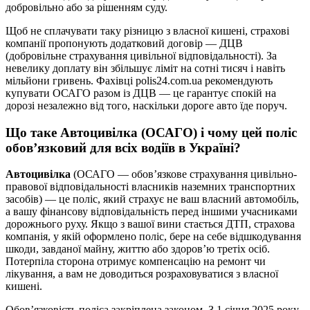
добровільно або за рішенням суду.
Щоб не сплачувати таку різницю з власної кишені, страхові
компанії пропонують додатковий договір — ДЦВ
(добровільне страхування цивільної відповідальності). За
невелику доплату він збільшує ліміт на сотні тисяч і навіть
мільйони гривень. Фахівці polis24.com.ua рекомендують
купувати ОСАГО разом із ДЦВ — це гарантує спокій на
дорозі незалежно від того, наскільки дороге авто їде поруч.
Що таке Автоцивілка (ОСАГО) і чому цей поліс
обов’язковий для всіх водіїв в Україні?
Автоцивілка
(ОСАГО — обов’язкове страхування цивільно-
правової відповідальності власників наземних транспортних
засобів) — це поліс, який страхує не ваш власний автомобіль,
а вашу фінансову відповідальність перед іншими учасниками
дорожнього руху. Якщо з вашої вини стається ДТП, страхова
компанія, у якій оформлено поліс, бере на себе відшкодування
шкоди, завданої майну, життю або здоров’ю третіх осіб.
Потерпіла сторона отримує компенсацію на ремонт чи
лікування, а вам не доводиться розраховуватися з власної
кишені.
Обов’язковість поліса закріплена законом. З 1 січня 2025 року