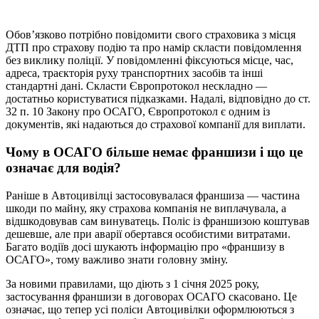
Обов’язково потрібно повідомити свого страховика з місця
ДТП про страхову подію та про намір скласти повідомлення
без виклику поліції. У повідомленні фіксуються місце, час,
адреса, траєкторія руху транспортних засобів та інші
стандартні дані. Скласти Європротокол нескладно —
достатньо користуватися підказками. Надалі, відповідно до ст.
32 п. 10 Закону про ОСАГО, Європротокол є одним із
документів, які надаються до страхової компанії для виплати.
Чому в ОСАГО більше немає франшизи і що це
означає для водія?
Раніше в Автоцивілці застосовувалася франшиза — частина
шкоди по майну, яку страхова компанія не виплачувала, а
відшкодовував сам винуватець. Поліс із франшизою коштував
дешевше, але при аварії обертався особистими витратами.
Багато водіїв досі шукають інформацію про «франшизу в
ОСАГО», тому важливо знати головну зміну.
За новими правилами, що діють з 1 січня 2025 року,
застосування франшизи в договорах ОСАГО скасовано. Це
означає, що тепер усі поліси Автоцивілки оформлюються з