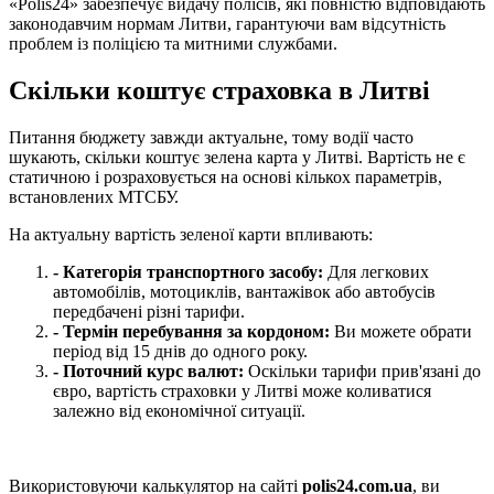
«Polis24» забезпечує видачу полісів, які повністю відповідають
законодавчим нормам Литви, гарантуючи вам відсутність
проблем із поліцією та митними службами.
Скільки коштує страховка в Литві
Питання бюджету завжди актуальне, тому водії часто
шукають, скільки коштує зелена карта у Литві. Вартість не є
статичною і розраховується на основі кількох параметрів,
встановлених МТСБУ.
На актуальну вартість зеленої карти впливають:
-
Категорія транспортного засобу:
Для легкових
автомобілів, мотоциклів, вантажівок або автобусів
передбачені різні тарифи.
-
Термін перебування за кордоном:
Ви можете обрати
період від 15 днів до одного року.
-
Поточний курс валют:
Оскільки тарифи прив'язані до
євро, вартість страховки у Литві може коливатися
залежно від економічної ситуації.
Використовуючи калькулятор на сайті
polis24.com.ua
, ви