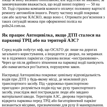
замовчуванням вважається, що водії винні порівну — 50 на
50. Тоді страхова компанія кожного оплачує половину вартості
ремонту автомобіля іншого. Решту частину водій покриває
сам або залучає КАСКО, якщо воно є. Отримати роз’яснення з
таких ситуацій можна при оформленні поліса на
polis24.com.ua.
Як працює Автоцивілка, якщо ДТП сталося на
парковці ТРЦ або на території АЗС?
Серед водіїв побутує міф, що ОСАГО діє лише на дорогах
загального користування, а інциденти у дворах, на заправках
чи в підземних паркінгах страхова визнає «нестраховими».
Через це після дрібного зіткнення на парковці водії панікують
або намагаються роз’їхатися, порушуючи закон.
Насправді Автоцивілка покриває цивільну відповідальність
водія при ДТП у будь-якому місці, де можливий рух
транспортного засобу. Під «дорожньо-транспортною
пригодою» розуміється подія під час руху транспортного
засобу, унаслідок якої постраждали люди або завдано
матеріальної шкоди. Територія АЗС, дворова територія,
відкрита парковка перед ТРЦ або багаторівневий паркінг
визнаються місцями, призначеними для руху й маневрування.