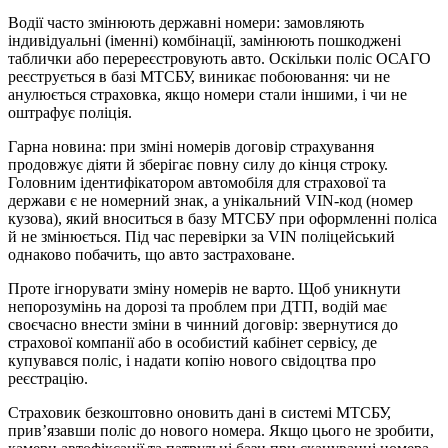
Водії часто змінюють державні номери: замовляють
індивідуальні (іменні) комбінації, замінюють пошкоджені
таблички або перереєстровують авто. Оскільки поліс ОСАГО
реєструється в базі МТСБУ, виникає побоювання: чи не
анулюється страховка, якщо номери стали іншими, і чи не
оштрафує поліція.
Гарна новина: при зміні номерів договір страхування
продовжує діяти й зберігає повну силу до кінця строку.
Головним ідентифікатором автомобіля для страхової та
держави є не номерний знак, а унікальний VIN-код (номер
кузова), який вноситься в базу МТСБУ при оформленні поліса
й не змінюється. Під час перевірки за VIN поліцейський
однаково побачить, що авто застраховане.
Проте ігнорувати зміну номерів не варто. Щоб уникнути
непорозумінь на дорозі та проблем при ДТП, водій має
своєчасно внести зміни в чинний договір: звернутися до
страхової компанії або в особистий кабінет сервісу, де
купувався поліс, і надати копію нового свідоцтва про
реєстрацію.
Страховик безкоштовно оновить дані в системі МТСБУ,
прив’язавши поліс до нового номера. Якщо цього не зробити,