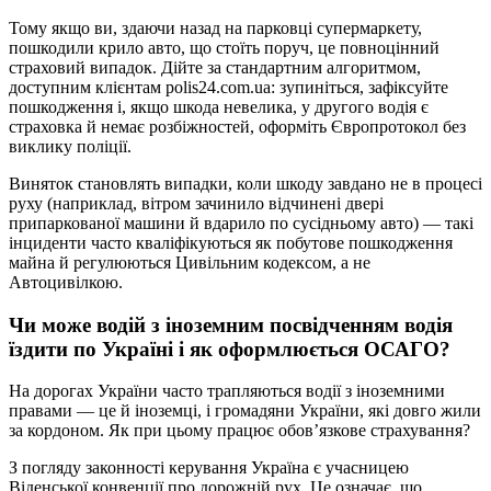
Тому якщо ви, здаючи назад на парковці супермаркету,
пошкодили крило авто, що стоїть поруч, це повноцінний
страховий випадок. Дійте за стандартним алгоритмом,
доступним клієнтам polis24.com.ua: зупиніться, зафіксуйте
пошкодження і, якщо шкода невелика, у другого водія є
страховка й немає розбіжностей, оформіть Європротокол без
виклику поліції.
Виняток становлять випадки, коли шкоду завдано не в процесі
руху (наприклад, вітром зачинило відчинені двері
припаркованої машини й вдарило по сусідньому авто) — такі
інциденти часто кваліфікуються як побутове пошкодження
майна й регулюються Цивільним кодексом, а не
Автоцивілкою.
Чи може водій з іноземним посвідченням водія
їздити по Україні і як оформлюється ОСАГО?
На дорогах України часто трапляються водії з іноземними
правами — це й іноземці, і громадяни України, які довго жили
за кордоном. Як при цьому працює обов’язкове страхування?
З погляду законності керування Україна є учасницею
Віденської конвенції про дорожній рух. Це означає, що