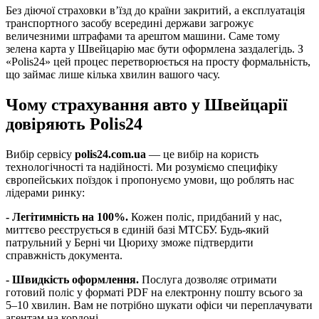
Без діючої страховки в’їзд до країни закритий, а експлуатація
транспортного засобу всередині держави загрожує
величезними штрафами та арештом машини. Саме тому
зелена карта у Швейцарію має бути оформлена заздалегідь. З
«Polis24» цей процес перетворюється на просту формальність,
що займає лише кілька хвилин вашого часу.
Чому страхування авто у Швейцарії
довіряють Polis24
Вибір сервісу
polis24.com.ua
— це вибір на користь
технологічності та надійності. Ми розуміємо специфіку
європейських поїздок і пропонуємо умови, що роблять нас
лідерами ринку:
- Легітимність на 100%.
Кожен поліс, придбаний у нас,
миттєво реєструється в єдиній базі МТСБУ. Будь-який
патрульний у Берні чи Цюриху зможе підтвердити
справжність документа.
-
Швидкість оформлення.
Послуга дозволяє отримати
готовий поліс у форматі PDF на електронну пошту всього за
5–10 хвилин. Вам не потрібно шукати офіси чи переплачувати
агентам на кордоні.