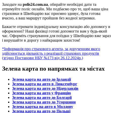
Заходьте на
polis24.com.ua
, обирайте необхідні дати та
отримуйте поліс онлайн. Ми подбаємо про те, щоб ваша ціна
страховки в Швейцарію вас приємно здивує, була готова
вчасно, а ваш маршрут пройшов без жодної затримки.
Бажаєте отримати індивідуальну консультацію або допомогу в
оформленні? Наші фахівці готові допомогти вам у будь-який
час. Оформіть страхування для поїздки у Швейцарію вже зараз
і вирушайте в дорогу з найкращим захистом!
*Інформація про страхового агента, за дорученням якого
здійснюється діяльність з реалізації страхових продуктів
(згідно Постанови НБУ №173 від 26.12.2024р.)
Зелена карта по напрямках та містах
Зелена карта на авто до Ірландії
Зелена карта на авто в Люксембург
Зелена карта на авто до Нідерландів
Зелена карта на авто у Францію
Зелена карта на авто до Болгарії
Зелена карта на авто до Угорщини
Зелена картка на авто в Молдову
Зелена карта на авто до Польщі