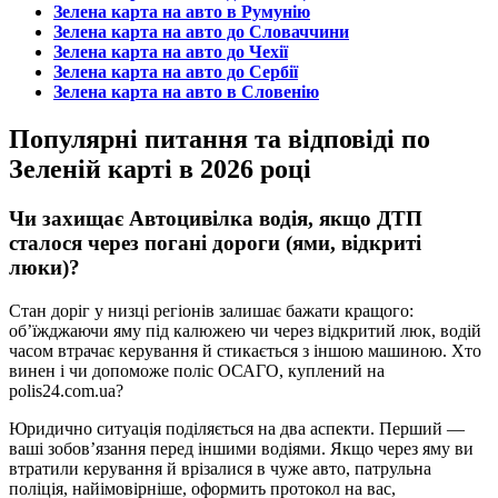
Зелена карта на авто в Румунію
Зелена карта на авто до Словаччини
Зелена карта на авто до Чехії
Зелена карта на авто до Сербії
Зелена карта на авто в Словенію
Популярні питання та відповіді по
Зеленій карті в 2026 році
Чи захищає Автоцивілка водія, якщо ДТП
сталося через погані дороги (ями, відкриті
люки)?
Стан доріг у низці регіонів залишає бажати кращого:
об’їжджаючи яму під калюжею чи через відкритий люк, водій
часом втрачає керування й стикається з іншою машиною. Хто
винен і чи допоможе поліс ОСАГО, куплений на
polis24.com.ua?
Юридично ситуація поділяється на два аспекти. Перший —
ваші зобов’язання перед іншими водіями. Якщо через яму ви
втратили керування й врізалися в чуже авто, патрульна
поліція, найімовірніше, оформить протокол на вас,