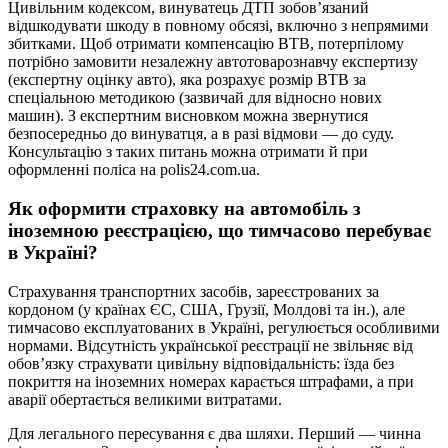
Цивільним кодексом, винуватець ДТП зобов’язаний
відшкодувати шкоду в повному обсязі, включно з непрямими
збитками. Щоб отримати компенсацію ВТВ, потерпілому
потрібно замовити незалежну автотоварознавчу експертизу
(експертну оцінку авто), яка розрахує розмір ВТВ за
спеціальною методикою (зазвичай для відносно нових
машин). З експертним висновком можна звернутися
безпосередньо до винуватця, а в разі відмови — до суду.
Консультацію з таких питань можна отримати й при
оформленні поліса на polis24.com.ua.
Як оформити страховку на автомобіль з
іноземною реєстрацією, що тимчасово перебуває
в Україні?
Страхування транспортних засобів, зареєстрованих за
кордоном (у країнах ЄС, США, Грузії, Молдові та ін.), але
тимчасово експлуатованих в Україні, регулюється особливими
нормами. Відсутність української реєстрації не звільняє від
обов’язку страхувати цивільну відповідальність: їзда без
покриття на іноземних номерах карається штрафами, а при
аварії обертається великими витратами.
Для легального пересування є два шляхи. Перший — чинна