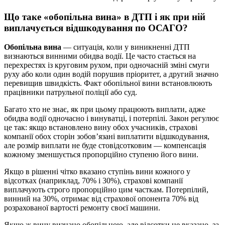
Що таке «обопільна вина» в ДТП і як при ній
виплачується відшкодування по ОСАГО?
Обопільна вина
— ситуація, коли у виникненні ДТП
визнаються винними обидва водії. Це часто стається на
перехрестях із круговим рухом, при одночасній зміні смуги
руху або коли один водій порушив пріоритет, а другий значно
перевищив швидкість. Факт обопільної вини встановлюють
працівники патрульної поліції або суд.
Багато хто не знає, як при цьому працюють виплати, адже
обидва водії одночасно і винуватці, і потерпілі. Закон регулює
це так: якщо встановлено вину обох учасників, страхові
компанії обох сторін зобов’язані виплатити відшкодування,
але розмір виплати не буде стовідсотковим — компенсація
кожному зменшується пропорційно ступеню його вини.
Якщо в рішенні чітко вказано ступінь вини кожного у
відсотках (наприклад, 70% і 30%), страхові компанії
виплачують строго пропорційно цим часткам. Потерпілий,
винний на 30%, отримає від страхової опонента 70% від
розрахованої вартості ремонту своєї машини.
Якщо ж вину визнано обопільною, але відсотки не вказано, за