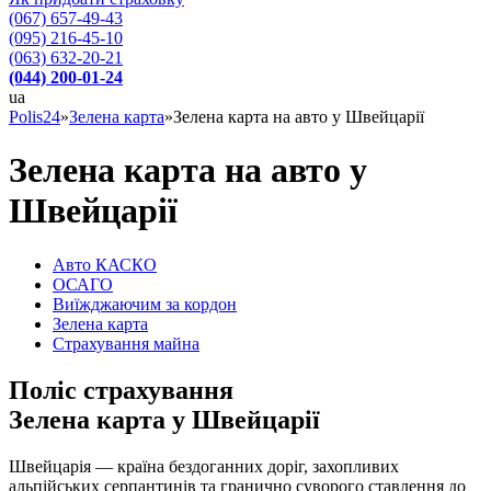
(067) 657-49-43
(095) 216-45-10
(063) 632-20-21
(044) 200-01-24
ua
Polis24
»
Зелена карта
»
Зелена карта на авто у Швейцарії
Зелена карта на авто у
Швейцарії
Авто КАСКО
OСАГО
Виїжджаючим за кордон
Зелена карта
Страхування майна
Поліс страхування
Зелена карта у Швейцарії
Швейцарія — країна бездоганних доріг, захопливих
альпійських серпантинів та гранично суворого ставлення до