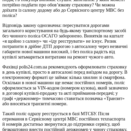
потрібно подбати про обов’язкову страховку? Чи можна
доїхати із салону додому або до Сервісного центру МВС без
поліса?
Відповідь закону однозначна: пересуватися дорогами
загального користування на будь-якому транспортному засобі
без чинного поліса ОСАГО заборонено. Винятків на кшталт
«я щойно з салону» чи «їду реєструвати» не існує. Ризик
потрапити в дрібне ДТП дорогою з автосалону через незвичні
габарити нової машини високий, і без поліса радість від
купівлі затьмариться витратами на ремонт чужого авто.
Фахівці polis24.com.ua рекомендують оформлювати страховку
в день купівлі, просто в автосалоні перед виїздом на дорогу. В
електронному форматі це займає кілька хвилин зі смартфона.
Оскільки в нової машини ще немає постійних номерів, поліс
оформлюється за VIN-кодом (номером кузова), який зазначено
в договорі купівлі-продажу та акті приймання-передачі; у
графі «держномер» тимчасово ставиться позначка «Транзит»
або вносяться транзитні номери.
Такий поліс одразу реєструється в базі МТСБУ. Після
отримання в Сервісному центрі МВС постійних техпаспорта
й номерів достатньо звернутися до підтримки сервісу, щоб
безкоштовно внести постійний держномер у чинну страховку.