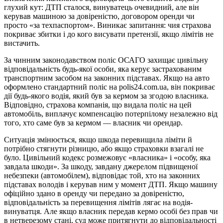
глухий кут: ДТП сталося, винуватець очевидний, але він
керував машиною за довіреністю, договором оренди чи
просто «за техпаспортом». Виникає запитання: чия страхова
покриває збитки і до кого висувати претензії, якщо лімітів не
вистачить.
За чинним законодавством поліс ОСАГО захищає цивільну
відповідальність будь-якої особи, яка керує застрахованим
транспортним засобом на законних підставах. Якщо на авто
оформлено стандартний поліс на polis24.com.ua, він покриває
дії будь-якого водія, який був за кермом за згодою власника.
Відповідно, страхова компанія, що видала поліс на цей
автомобіль, виплачує компенсацію потерпілому незалежно від
того, хто саме був за кермом — власник чи орендар.
Ситуація змінюється, якщо шкода перевищила ліміти й
потрібно стягнути різницю, або якщо страховки взагалі не
було. Цивільний кодекс розмежовує «власника» і «особу, яка
завдала шкоди». За шкоду, завдану джерелом підвищеної
небезпеки (автомобілем), відповідає той, хто на законних
підставах володів і керував ним у момент ДТП. Якщо машину
офіційно здано в оренду чи передано за довіреністю,
відповідальність за перевищення лімітів лягає на водія-
винуватця. Але якщо власник передав кермо особі без прав чи
в нетверезому стані, суд може притягнути до відповідальності