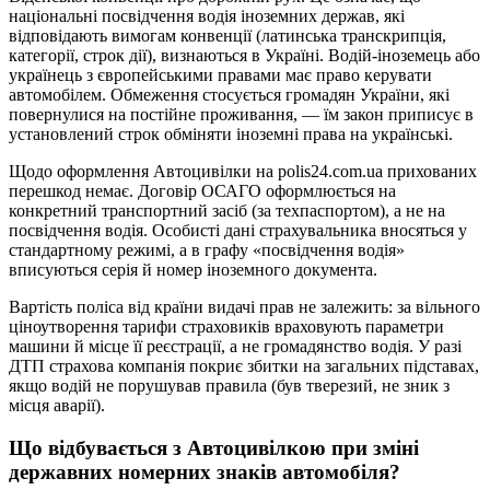
національні посвідчення водія іноземних держав, які
відповідають вимогам конвенції (латинська транскрипція,
категорії, строк дії), визнаються в Україні. Водій-іноземець або
українець з європейськими правами має право керувати
автомобілем. Обмеження стосується громадян України, які
повернулися на постійне проживання, — їм закон приписує в
установлений строк обміняти іноземні права на українські.
Щодо оформлення Автоцивілки на polis24.com.ua прихованих
перешкод немає. Договір ОСАГО оформлюється на
конкретний транспортний засіб (за техпаспортом), а не на
посвідчення водія. Особисті дані страхувальника вносяться у
стандартному режимі, а в графу «посвідчення водія»
вписуються серія й номер іноземного документа.
Вартість поліса від країни видачі прав не залежить: за вільного
ціноутворення тарифи страховиків враховують параметри
машини й місце її реєстрації, а не громадянство водія. У разі
ДТП страхова компанія покриє збитки на загальних підставах,
якщо водій не порушував правила (був тверезий, не зник з
місця аварії).
Що відбувається з Автоцивілкою при зміні
державних номерних знаків автомобіля?