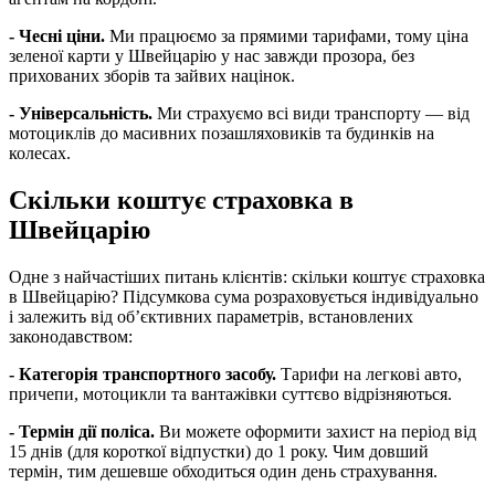
-
Чесні ціни.
Ми працюємо за прямими тарифами, тому ціна
зеленої карти у Швейцарію у нас завжди прозора, без
прихованих зборів та зайвих націнок.
-
Універсальність.
Ми страхуємо всі види транспорту — від
мотоциклів до масивних позашляховиків та будинків на
колесах.
Скільки коштує страховка в
Швейцарію
Одне з найчастіших питань клієнтів: скільки коштує страховка
в Швейцарію? Підсумкова сума розраховується індивідуально
і залежить від об’єктивних параметрів, встановлених
законодавством:
-
Категорія транспортного засобу.
Тарифи на легкові авто,
причепи, мотоцикли та вантажівки суттєво відрізняються.
-
Термін дії поліса.
Ви можете оформити захист на період від
15 днів (для короткої відпустки) до 1 року. Чим довший
термін, тим дешевше обходиться один день страхування.