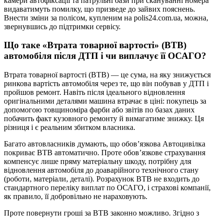
камери автофіксації та патрульні бази при скануванні номера
видаватимуть помилку, що призведе до зайвих пояснень.
Внести зміни за полісом, купленим на polis24.com.ua, можна,
звернувшись до підтримки сервісу.
Що таке «Втрата товарної вартості» (ВТВ)
автомобіля після ДТП і чи виплачує її ОСАГО?
Втрата товарної вартості (ВТВ) — це сума, на яку знижується
ринкова вартість автомобіля через те, що він побував у ДТП і
пройшов ремонт. Навіть після ідеального відновлення
оригінальними деталями машина втрачає в ціні: покупець за
допомогою товщиноміра фарби або звітів по базах даних
побачить факт кузовного ремонту й вимагатиме знижку. Ця
різниця і є реальним збитком власника.
Багато автовласників думають, що обов’язкова Автоцивілка
покриває ВТВ автоматично. Проте обов’язкове страхування
компенсує лише пряму матеріальну шкоду, потрібну для
відновлення автомобіля до доаварійного технічного стану
(роботи, матеріали, деталі). Розрахунок ВТВ не входить до
стандартного переліку виплат по ОСАГО, і страхові компанії,
як правило, її добровільно не нараховують.
Проте повернути гроші за ВТВ законно можливо. Згідно з