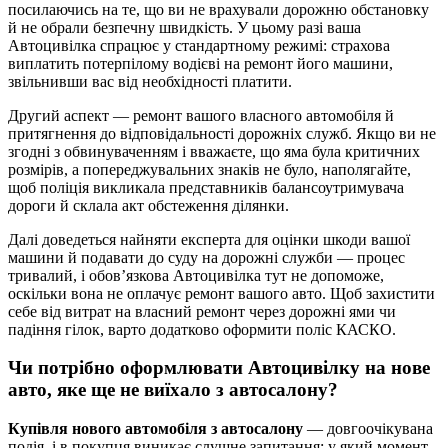
посилаючись на те, що ви не врахували дорожню обстановку
й не обрали безпечну швидкість. У цьому разі ваша
Автоцивілка спрацює у стандартному режимі: страхова
виплатить потерпілому водієві на ремонт його машини,
звільнивши вас від необхідності платити.
Другий аспект — ремонт вашого власного автомобіля й
притягнення до відповідальності дорожніх служб. Якщо ви не
згодні з обвинуваченням і вважаєте, що яма була критичних
розмірів, а попереджувальних знаків не було, наполягайте,
щоб поліція викликала представників балансоутримувача
дороги й склала акт обстеження ділянки.
Далі доведеться найняти експерта для оцінки шкоди вашої
машини й подавати до суду на дорожні служби — процес
тривалий, і обов’язкова Автоцивілка тут не допоможе,
оскільки вона не оплачує ремонт вашого авто. Щоб захистити
себе від витрат на власний ремонт через дорожні ями чи
падіння гілок, варто додатково оформити поліс КАСКО.
Чи потрібно оформлювати Автоцивілку на нове
авто, яке ще не виїхало з автосалону?
Купівля нового автомобіля з автосалону
— довгоочікувана
подія, і в покупця виникає слушне запитання: у який момент