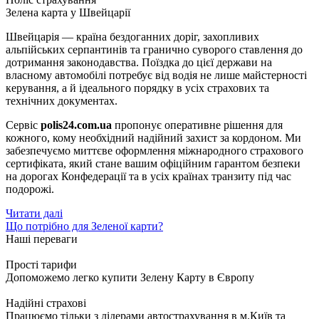
Зелена карта у Швейцарії
Швейцарія — країна бездоганних доріг, захопливих
альпійських серпантинів та гранично суворого ставлення до
дотримання законодавства. Поїздка до цієї держави на
власному автомобілі потребує від водія не лише майстерності
керування, а й ідеального порядку в усіх страхових та
технічних документах.
Сервіс
polis24.com.ua
пропонує оперативне рішення для
кожного, кому необхідний надійний захист за кордоном. Ми
забезпечуємо миттєве оформлення міжнародного страхового
сертифіката, який стане вашим офіційним гарантом безпеки
на дорогах Конфедерації та в усіх країнах транзиту під час
подорожі.
Читати далі
Що потрібно для Зеленої карти?
Наші переваги
Прості тарифи
Допоможемо легко купити Зелену Карту в Європу
Надійні страхові
Працюємо тільки з лідерами автострахування в м.Київ та