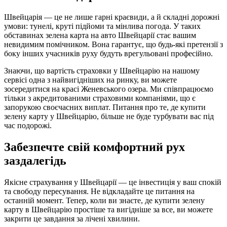
Швейцарія — це не лише гарні краєвиди, а й складні дорожні
умови: тунелі, круті підйоми та мінлива погода. У таких
обставинах зелена карта на авто Швейцарії стає вашим
невидимим помічником. Вона гарантує, що будь-які претензії з
боку інших учасників руху будуть врегульовані професійно.
Знаючи, що вартість страховки у Швейцарію на нашому
сервісі одна з найвигідніших на ринку, ви можете
зосередитися на красі Женевського озера. Ми співпрацюємо
тільки з акредитованими страховими компаніями, що є
запорукою своєчасних виплат. Питання про те, де купити
зелену карту у Швейцарію, більше не буде турбувати вас під
час подорожі.
Забезпечте свій комфортний рух
заздалегідь
Якісне страхування у Швейцарії — це інвестиція у ваш спокій
та свободу пересування. Не відкладайте це питання на
останній момент. Тепер, коли ви знаєте, де купити зелену
карту в Швейцарію простіше та вигідніше за все, ви можете
закрити це завдання за лічені хвилини.