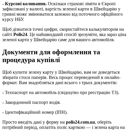
-
Курсові коливання.
Оскільки страхові ліміти в Європі
зафіксовані у валюті, вартість зеленої карти в Швейцарію у
гривні може змінюватися залежно від поточного офіційного
курсу НБУ.
Щоб дізнатися точні цифри, скористайтеся калькулятором на
сайті
Polis24
. Це найшвидший спосіб зрозуміти, яка зараз ціна
зеленої карти у Швейцарію саме для вашого автомобіля.
Документи для оформлення та
процедура купівлі
Щоб купити зелену карту у Швейцарію, вам не доведеться
збирати стоси паперів. Весь процес переведений в онлайн-
формат. Вам знадобляться дані всього з трьох документів:
-
Техпаспорт на автомобіль (свідоцтво про реєстрацію ТЗ).
-
Закордонний паспорт водія.
-
Ідентифікаційний номер (ІПН).
Просто введіть дані у форму на
polis24.com.ua
, оберіть
потрібний період, оплатіть поліс карткою — і зелена карта на