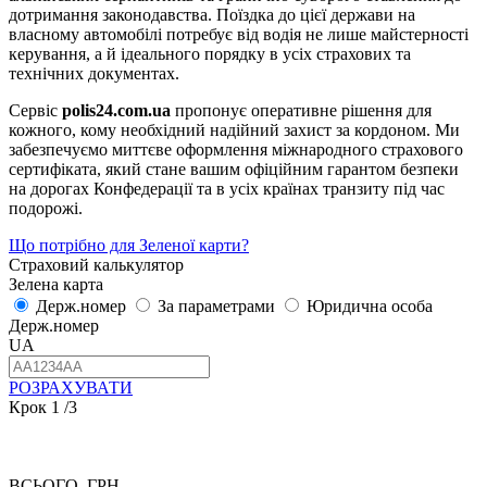
дотримання законодавства. Поїздка до цієї держави на
власному автомобілі потребує від водія не лише майстерності
керування, а й ідеального порядку в усіх страхових та
технічних документах.
Сервіс
polis24.com.ua
пропонує оперативне рішення для
кожного, кому необхідний надійний захист за кордоном. Ми
забезпечуємо миттєве оформлення міжнародного страхового
сертифіката, який стане вашим офіційним гарантом безпеки
на дорогах Конфедерації та в усіх країнах транзиту під час
подорожі.
Що потрібно для Зеленої карти?
Страховий калькулятор
Зелена карта
Держ.номер
За параметрами
Юридична особа
Держ.номер
UA
РОЗРАХУВАТИ
Крок
1
/3
ВСЬОГО, ГРН