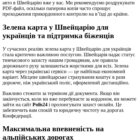
авто в Швейцарію вже у вас. Ми рекомендуємо роздрукувати
PDF-файл, оскільки паперова копія часто спрощує
проходження прикордонного контролю на в’їзді до країни.
Зелена карта у Швейцарію для
українців та підтримка біженців
У сучасних реаліях зелена карта у Швейцарію для українців
стала критично важливою послугою. Швейцарія надає статус
тимчасового захисту нашим громадянам, але правила
дорожнього руху залишаються жорсткими для всіх. Зелена
карта через українські сервіси — це найбільш економний
варіант. Місцеве швейцарське страхування коштує в рази
дорожче, ніж український поліс, оформлений дистанційно.
Важливо стежити за терміном дії документа. Якщо він
закінчується, коли ви вже перебуваєте за кордоном, ви можете
зайти на сайт
Polis24
і пролонгувати захист онлайн. Це
забезпечить вам спокій та юридичну чистоту на дорогах
Конфедерації.
Максимальна впевненість на
альпійських дорогах